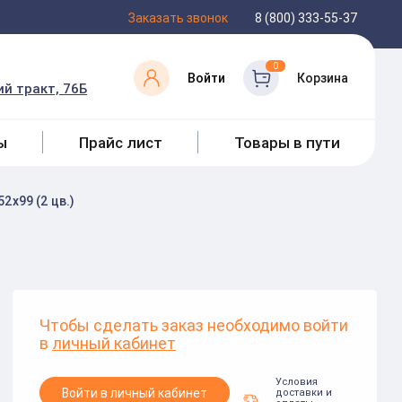
Заказать звонок
8 (800) 333-55-37
0
Войти
Корзина
й тракт, 76Б
ы
Прайс лист
Товары в пути
2х99 (2 цв.)
Чтобы сделать заказ необходимо войти
в
личный кабинет
Условия
Войти в личный кабинет
доставки и