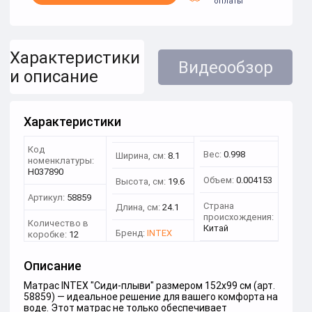
оплаты
Характеристики
Видеообзор
и описание
Характеристики
Код
Вес:
0.998
Ширина, см:
8.1
номенклатуры:
Н037890
Объем:
0.004153
Высота, см:
19.6
Артикул:
58859
Страна
Длина, см:
24.1
происхождения:
Количество в
Китай
Бренд:
INTEX
коробке:
12
Описание
Матрас INTEX "Сиди-плыви" размером 152х99 см (арт.
58859) — идеальное решение для вашего комфорта на
воде. Этот матрас не только обеспечивает