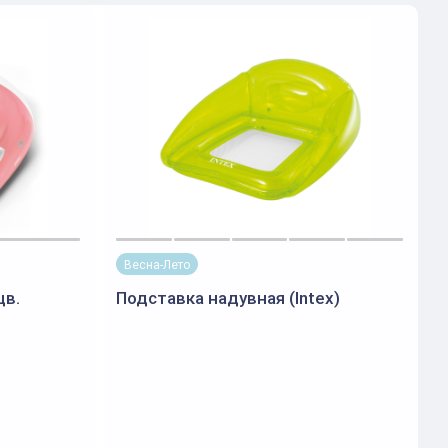
Весна-Лето
цв.
Подставка надувная (Intex)