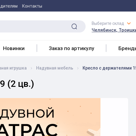
одителям
Контакты
Выберите склад
Челябинск, Троицки
Новинки
Заказ по артикулу
Бренд
вная игрушка
Надувная мебель
Кресло с держателями 15
 (2 цв.)