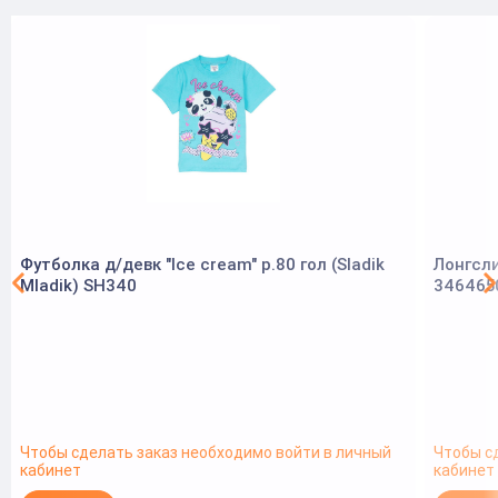
Футболка д/девк "Ice cream" р.80 гол (Sladik
Лонгсли
Mladik) SH340
346465
Чтобы сделать заказ необходимо войти в личный
Чтобы с
кабинет
кабинет