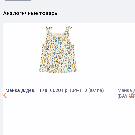
Аналогичные товары
Майка д/дев. 1170100201 р.104-110 (Юлла)
Майка д
(BAYKA