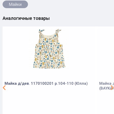
Майки
Аналогичные товары
Майка д/дев. 1170100201 р.104-110 (Юлла)
Майка д
(BAYKA