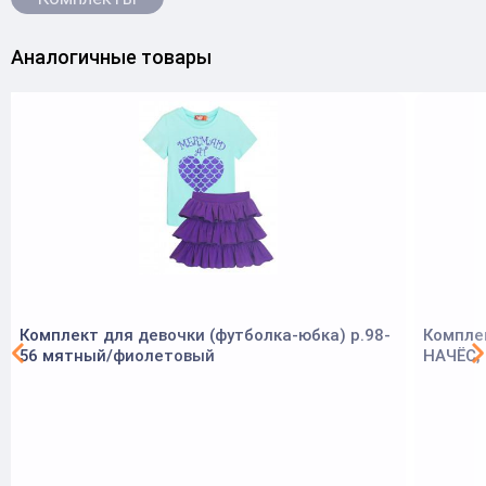
Аналогичные товары
Комплект для девочки (футболка-юбка) р.98-
Комплек
56 мятный/фиолетовый
НАЧЁС, 