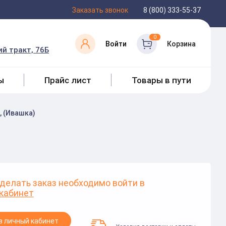
Заказать звонок
8 (800) 333-55-37
0
Войти
Корзина
й тракт, 76Б
ы
Прайс лист
Товары в пути
, (Ивашка)
делать заказ необходимо войти в
кабинет
в личный кабинет