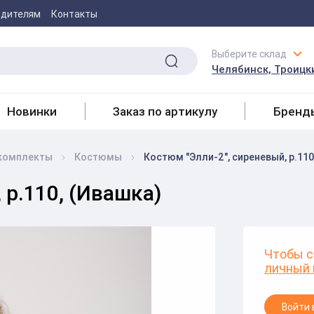
одителям
Контакты
Выберите склад
Челябинск, Троицки
Новинки
Заказ по артикулу
Бренд
комплекты
Костюмы
Костюм "Элли-2", сиреневый, р.110
 р.110, (Ивашка)
Чтобы с
личный 
Войти 