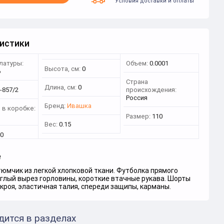
Условия доставки и оплаты
истики
латуры:
Объем:
0.0001
Высота, см:
0
6
Страна
Длина, см:
0
-857/2
происхождения:
Россия
Бренд:
Ивашка
 в коробке:
Размер:
110
Вес:
0.15
0
е
юмчик из легкой хлопковой ткани. Футболка прямого
углый вырез горловины, короткие втачные рукава. Шорты
кроя, эластичная талия, спереди защипы, карманы.
дится в разделах