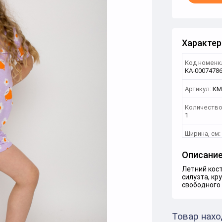
Характер
Код номенк
КА-0007478
Артикул:
КМ
Количество
1
Ширина, см:
Описани
Летний кост
силуэта, кр
свободного 
Товар нахо