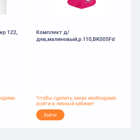
ер 122,
Комплект д/
К
дев,малиновый,р.110,BK005Fd
ю
(
ходимо
Чтобы сделать заказ необходимо
Ч
войти в личный кабинет
в
Войти