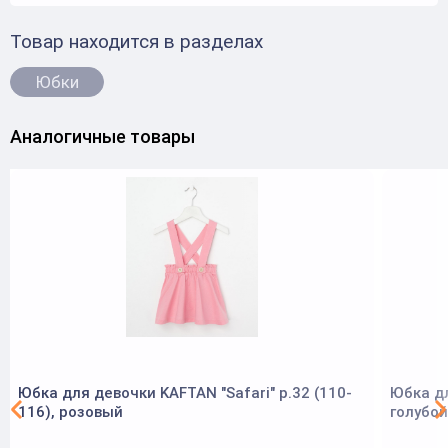
Товар находится в разделах
Юбки
Аналогичные товары
Юбка для девочки KAFTAN "Safari" р.32 (110-
Юбка д
116), розовый
голубой