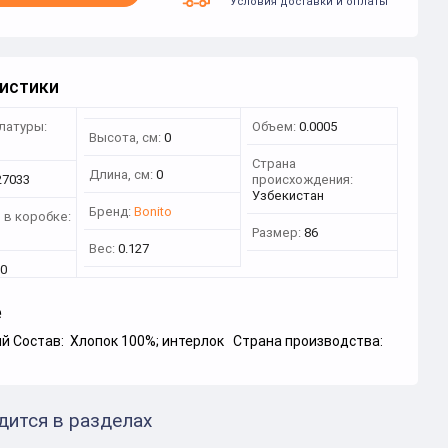
Условия доставки и оплаты
истики
латуры:
Объем:
0.0005
Высота, см:
0
3
Страна
Длина, см:
0
27033
происхождения:
Узбекистан
Бренд:
Bonito
 в коробке:
Размер:
86
Вес:
0.127
0
е
ий Состав: Хлопок 100%; интерлок Страна производства:
дится в разделах