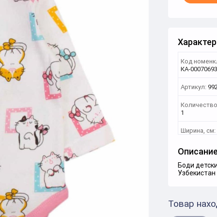
Характер
Код номенк
КА-0007069
Артикул:
99
Количество
1
Ширина, см:
Описани
Боди детск
Узбекистан
Товар нахо