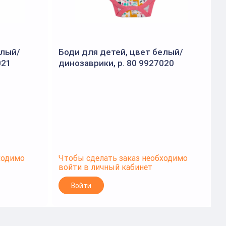
елый/
Боди для детей, цвет белый/
021
динозаврики, р. 80 9927020
д
(BONITO)
ходимо
Чтобы сделать заказ необходимо
Ч
войти в личный кабинет
в
Войти