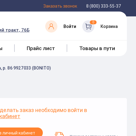
Заказать звонок
8 (800) 333-55-37
0
Войти
Корзина
й тракт, 76Б
ы
Прайс лист
Товары в пути
 р. 86 9927033 (BONITO)
делать заказ необходимо войти в
кабинет
в личный кабинет