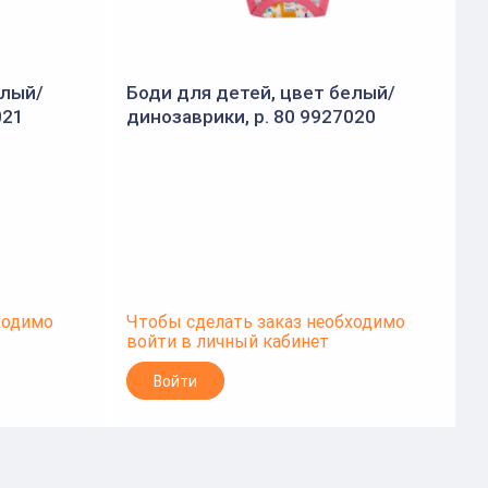
елый/
Боди для детей, цвет белый/
021
динозаврики, р. 80 9927020
д
(BONITO)
ходимо
Чтобы сделать заказ необходимо
Ч
войти в личный кабинет
в
Войти