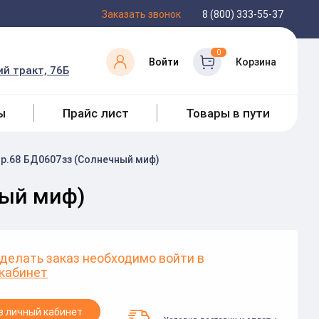
Заказать звонок
8 (800) 333-55-37
0
Войти
Корзина
й тракт, 76Б
ы
Прайс лист
Товары в пути
 р.68 БД0607зз (Солнечный миф)
ный миф)
делать заказ необходимо войти в
кабинет
в личный кабинет