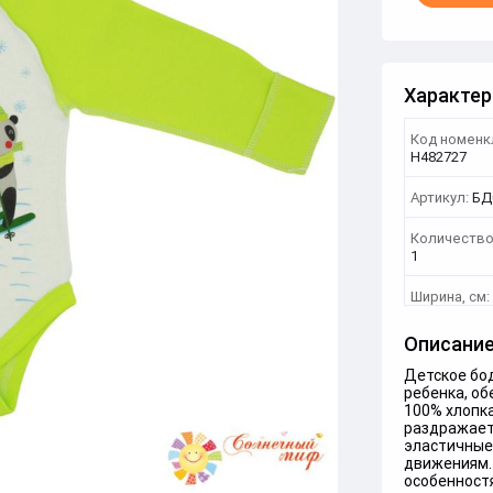
Характер
Код номенк
Н482727
Артикул:
БД
Количество
1
Ширина, см:
Описани
Детское бо
ребенка, об
100% хлопка
раздражает
эластичные
движениям.
особенностя