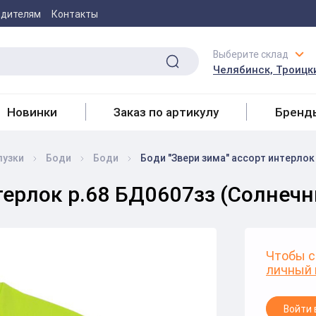
одителям
Контакты
Выберите склад
Челябинск, Троицки
Новинки
Заказ по артикулу
Бренд
лузки
Боди
Боди
Боди "Звери зима" ассорт интерлок
нтерлок р.68 БД0607зз (Солнеч
Чтобы с
личный 
Войти 