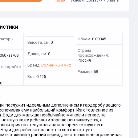
Условия доставки и оплаты
истики
латуры:
Объем:
0.00045
Высота, см:
0
Страна
Длина, см:
0
0607зз/68
происхождения:
Россия
Бренд:
Солнечный миф
 в коробке:
Размер:
68
Вес:
0.125
0
е
ди послужит идеальным дополнением к гардеробу вашего
еспечивая ему наибольший комфорт. Изготовленное из
. Боди для малыша необычайно мягкое и легкое, не
 нежную кожу ребенка и хорошо вентилируется, а
 швы приятны телу малыша и не препятствуют его
 Боди для ребенка полностью соответствует
м его жизни в ранний период, не стесняя и не ограничивая