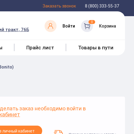
Заказать звонок
8 (800) 333-55-37
0
Войти
Корзина
й тракт, 76Б
ы
Прайс лист
Товары в пути
Bonito)
делать заказ необходимо войти в
кабинет
в личный кабинет