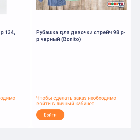
р 134,
Рубашка для девочки стрейч 98 р-
р черный (Bonito)
р
ходимо
Чтобы сделать заказ необходимо
Ч
войти в личный кабинет
в
Войти