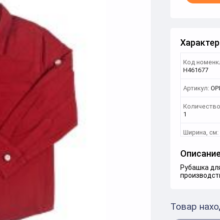
Характер
Код номенк
Н461677
Артикул:
OP
Количество
1
Ширина, см:
Описани
Рубашка дл
производст
Товар нахо