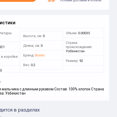
Условия доставки и оплаты
истики
латуры:
Объем:
0.00035
Высота, см:
0
Страна
Длина, см:
0
821
происхождения:
Узбекистан
Бренд:
Bonito
 в коробке:
Размер:
92
Вес:
0.2
0
е
я мальчика с длинным рукавом Состав: 100% хлопок Страна
ва: Узбекистан
дится в разделах