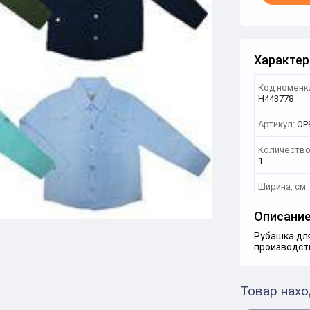
Характер
Код номенк
Н443778
Артикул:
ОР
Количество
1
Ширина, см:
Описани
Рубашка дл
производст
Товар нахо