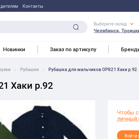
одителям
Контакты
Выберите склад
Челябинск, Троицки
Новинки
Заказ по артикулу
Бренд
лузки
Рубашки
Рубашка для мальчиков ОР821 Хаки р.92
1 Хаки р.92
Чтобы с
личный 
Войти 