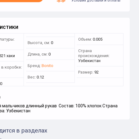
Условия доставки и оплаты
истики
латуры:
Объем:
0.005
Высота, см:
0
Страна
Длина, см:
0
821 хаки
происхождения:
Узбекистан
Бренд:
Bonito
 в коробке:
Размер:
92
Вес:
0.12
0
е
я мальчиков длинный рукав Состав: 100% хлопок Страна
ва: Узбекистан
дится в разделах