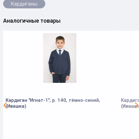
Кардиганы
Аналогичные товары
Кардиган "Игнат-1", р. 140, тёмно-синий,
Кардига
(Ивашка)
(Ивашк