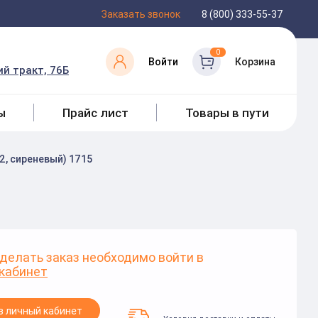
Заказать звонок
8 (800) 333-55-37
0
Войти
Корзина
й тракт, 76Б
ы
Прайс лист
Товары в пути
2, сиреневый) 1715
делать заказ необходимо войти в
кабинет
в личный кабинет