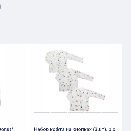
onut"
Набор кофта на кнопках (3шт), р.р.