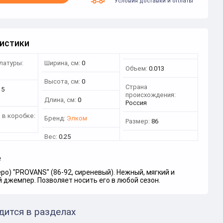
Условия доставки и оплаты
истики
латуры:
Ширина, см:
0
Объем:
0.013
Высота, см:
0
Страна
15
происхождения:
Длина, см:
0
Россия
 в коробке:
Бренд:
Элком
Размер:
86
Вес:
0.25
е
ро) "PROVANS" (86-92, сиреневый). Нежный, мягкий и
джемпер. Позволяет носить его в любой сезон.
дится в разделах