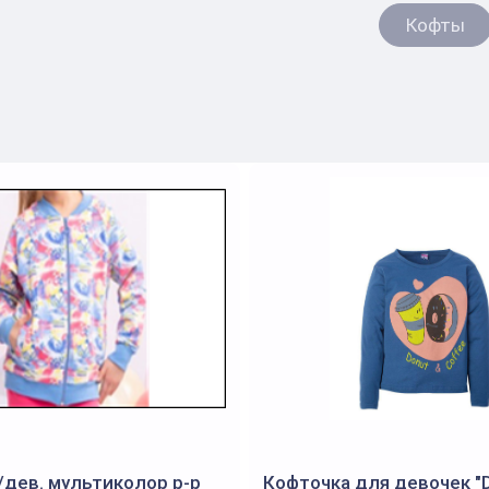
Кофты
/дев. мультиколор р-р
Кофточка для девочек "D