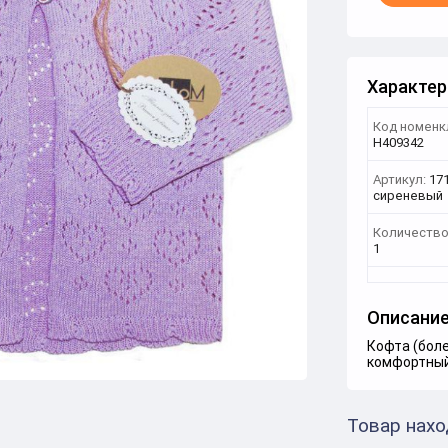
Характер
Код номенк
Н409342
Артикул:
17
сиреневый
Количество
1
Описани
Кофта (боле
комфортный 
Товар нахо