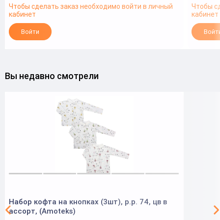
Чтобы сделать заказ необходимо войти в личный
Чтобы с
кабинет
кабинет
Войти
Войт
Вы недавно смотрели
Набор кофта на кнопках (3шт), р.р. 74, цв в
ассорт, (Аmoteks)