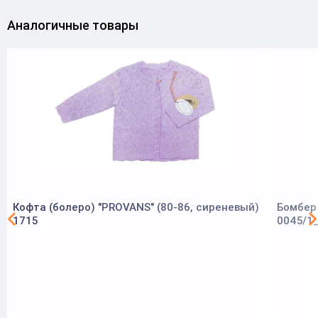
Аналогичные товары
Кофта (болеро) "PROVANS" (80-86, сиреневый)
Бомбер 
1715
0045/1