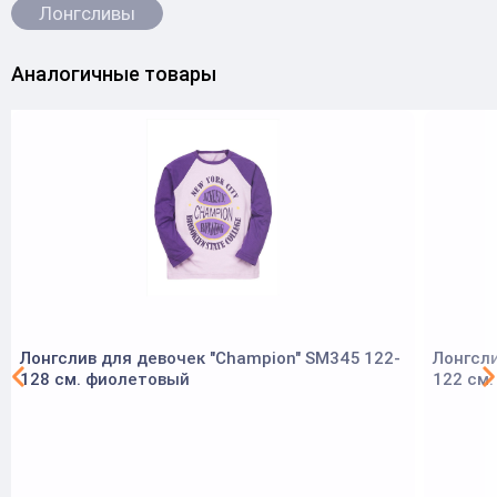
Лонгсливы
Аналогичные товары
Лонгслив для девочек "Champion" SM345 122-
Лонгсли
128 см. фиолетовый
122 см