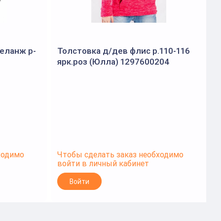
еланж р-
Толстовка д/дев флис р.110-116
ярк.роз (Юлла) 1297600204
ходимо
Чтобы сделать заказ необходимо
Ч
войти в личный кабинет
в
Войти