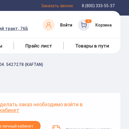
Заказать звонок
8 (800) 333-55-37
0
Войти
Корзина
й тракт, 76Б
ы
Прайс лист
Товары в пути
104. 5427278 (KAFTAN)
делать заказ необходимо войти в
кабинет
в личный кабинет