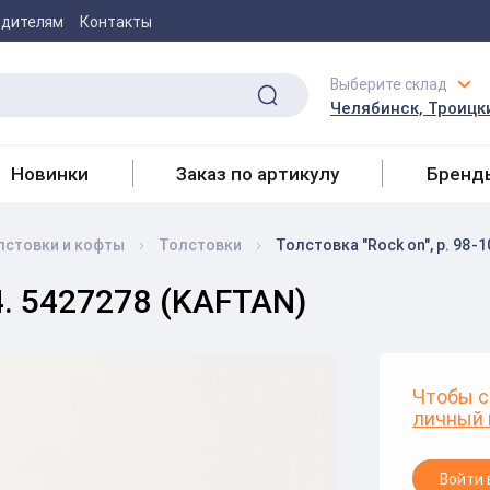
одителям
Контакты
Выберите склад
Челябинск, Троицки
Новинки
Заказ по артикулу
Бренд
лстовки и кофты
Толстовки
Толстовка "Rock on", р. 98-
04. 5427278 (KAFTAN)
Чтобы с
личный 
Войти 