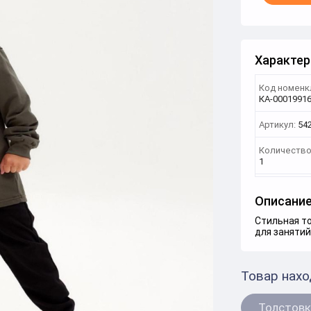
Характер
Код номенк
КА-0001991
Артикул:
54
Количество
1
Описани
Стильная то
для заняти
Товар нахо
Толстовк