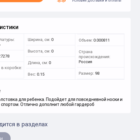
Условия доставки и оплаты
истики
латуры:
Ширина, см:
0
Объем:
0.000811
6
Высота, см:
0
Страна
27278
происхождения:
Россия
Длина, см:
0
 в коробке:
Размер:
98
Вес:
0.15
е
лстовка для ребенка. Подойдет для повседневной носки и
й спортом. Отлично дополнит любой гардероб
дится в разделах
и