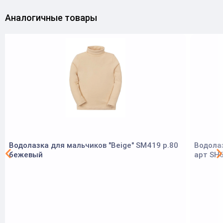
Аналогичные товары
Водолазка для мальчиков "Beige" SM419 р.80
Водолаз
бежевый
арт SH