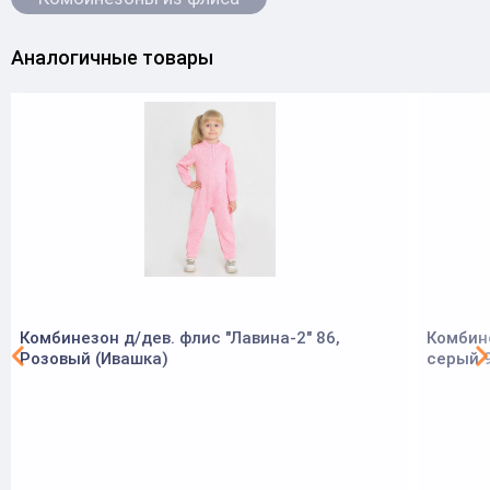
Аналогичные товары
Комбинезон д/дев. флис "Лавина-2" 86,
Комбине
Розовый (Ивашка)
серый 