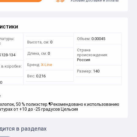
Условия доставки и оплаты
истики
латуры:
Объем:
0.00045
Высота, см:
0
8
Страна
Длина, см:
0
K128-134
происхождения:
Россия
Бренд:
X-Line
 в коробке:
Размер:
140
Вес:
0.216
0
е
хлопок, 50 % полиэстер.¶Рекомендовано к использованию
турах от +10 до -25 градусов Цельсия
дится в разделах