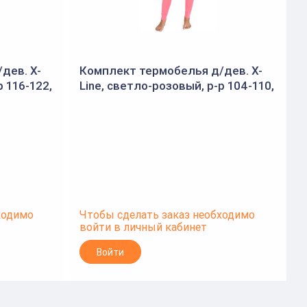
дев. X-
Комплект термобелья д/дев. X-
р 116-122,
Line, светло-розовый, р-р 104-110,
L
XLG104-110
ходимо
Чтобы сделать заказ необходимо
Ч
войти в личный кабинет
в
Войти