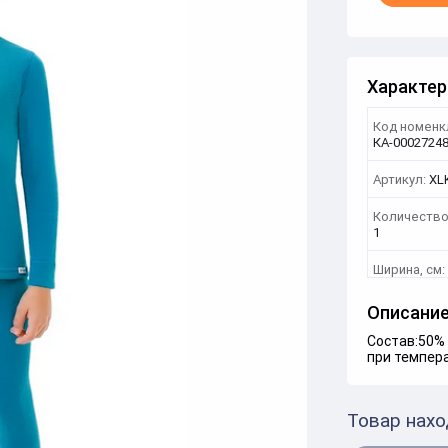
Характер
Код номенк
КА-0002724
Артикул:
XL
Количество
1
Ширина, см:
Описани
Состав:50% 
при темпера
Товар нахо