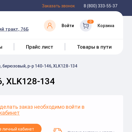
Заказать звонок
8 (800) 333-55-37
0
Войти
Корзина
й тракт, 76Б
ы
Прайс лист
Товары в пути
, бирюзовый, р-р 140-146, XLK128-134
6, XLK128-134
делать заказ необходимо войти в
кабинет
в личный кабинет