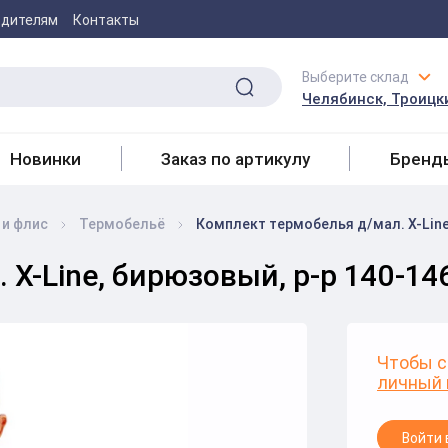
одителям
Контакты
Выберите склад
Челябинск, Троицки
Новинки
Заказ по артикулу
Бренд
 и флис
Термобельё
Комплект термобелья д/мал. X-Line
X-Line, бирюзовый, р-р 140-14
Чтобы с
личный 
Войти 