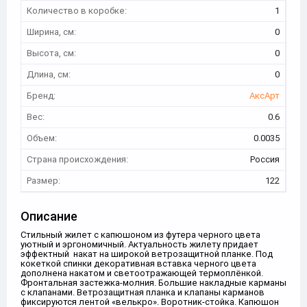
Количество в коробке:
1
Ширина, см:
0
Высота, см:
0
Длина, см:
0
Бренд:
АксАрт
Вес:
0.6
Объем:
0.0035
Страна происхождения:
Россия
Размер:
122
Описание
Стильный жилет с капюшоном из футера черного цвета
уютный и эргономичный. Актуальность жилету придает
эффектный накат на широкой ветрозащитной планке. Под
кокеткой спинки декоративная вставка черного цвета
дополнена накатом и светоотражающей термоплёнкой.
Фронтальная застежка-молния. Большие накладные карманы
с клапанами. Ветрозащитная планка и клапаны карманов
фиксируются лентой «велькро». Воротник-стойка. Капюшон