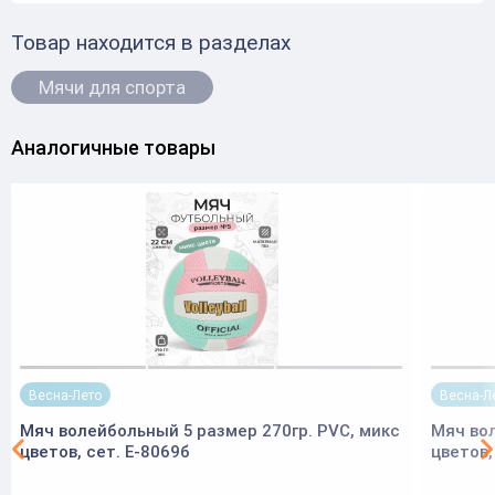
Товар находится в разделах
Мячи для спорта
Аналогичные товары
Весна-Лето
Весна-Л
Мяч волейбольный 5 размер 270гр. PVC, микс
Мяч вол
цветов, сет. Е-8069б
цветов,