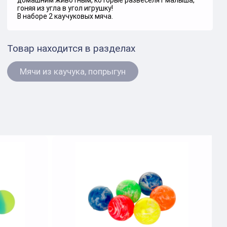
домашним животным, которые развеселят малыша,
гоняя из угла в угол игрушку!
В наборе 2 каучуковых мяча.
Товар находится в разделах
Мячи из каучука, попрыгун