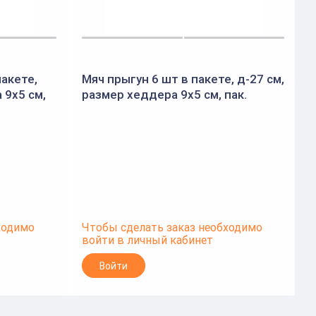
пакете,
Мяч прыгун 6 шт в пакете, д-27 см,
М
 9х5 см,
размер хеддера 9х5 см, пак.
с-30761
ходимо
Чтобы сделать заказ необходимо
Ч
войти в личный кабинет
в
Войти