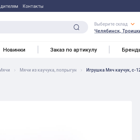
одителям
Контакты
Выберите склад
Челябинск, Троицки
Новинки
Заказ по артикулу
Бренд
Мячи
Мячи из каучука, попрыгун
Игрушка Мяч каучук, c-1