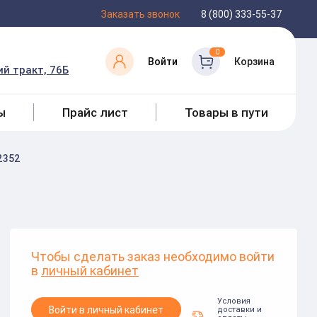
Заказать звонок
8 (800) 333-55-37
0
Войти
Корзина
й тракт, 76Б
ы
Прайс лист
Товары в пути
2352
Чтобы сделать заказ необходимо войти
в
личный кабинет
Условия
Войти в личный кабинет
доставки и