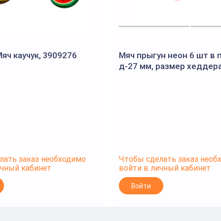
яч каучук, 3909276
Мяч прыгун неон 6 шт в 
д-27 мм, размер хеддера
пак. с-30762
лать заказ необходимо
Чтобы сделать заказ необ
ичный кабинет
войти в личный кабинет
Войти