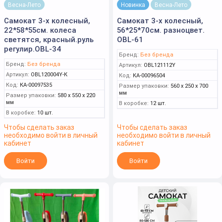
Весна-Лето
Новинка
Весна-Лето
Самокат 3-х колесный,
Самокат 3-х колесный,
22*58*55см. колеса
56*25*70см. разноцвет.
светятся, красный.руль
OBL-61
регулир.OBL-34
Бренд:
Без бренда
Бренд:
Без бренда
Артикул:
OBL121112Y
Артикул:
OBL120004Y-К
Код:
КА-00096504
Код:
КА-00097535
Размер упаковки:
560 x 250 x 700
мм
Размер упаковки:
580 x 550 x 220
мм
В коробке:
12 шт.
В коробке:
10 шт.
Чтобы сделать заказ
Чтобы сделать заказ
необходимо войти в личный
необходимо войти в личный
кабинет
кабинет
Войти
Войти