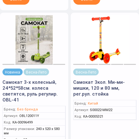
Новинка
Весна-Лето
Весна-Лето
Самокат 3-х колесный,
Самокат 3кол. Ми-ми-
24*52*58см. колеса
мишки, 120 и 80 мм,
светятся, руль регулир.
рег.рул. стойка
OBL-41
Бренд:
Китай
Бренд:
Без бренда
Артикул:
S00022-MM22
Артикул:
OBL120011Y
Код:
КА-00005321
Код:
КА-00096499
Размер упаковки:
240 x 520 x 580
мм