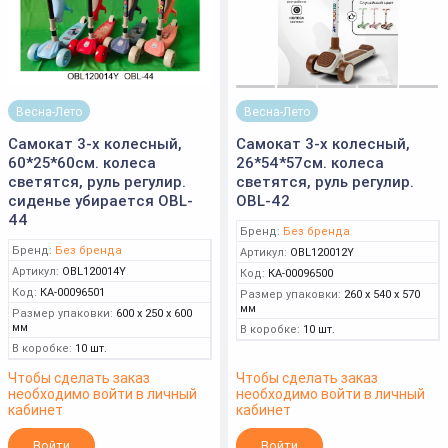
Весна-Лето
Весна-Лето
Самокат 3-х колесный,
Самокат 3-х колесный,
60*25*60см. колеса
26*54*57см. колеса
светятся, руль регулир.
светятся, руль регулир.
сиденье убирается OBL-
OBL-42
44
Бренд:
Без бренда
Бренд:
Без бренда
Артикул:
OBL120012Y
Артикул:
OBL120014Y
Код:
КА-00096500
Код:
КА-00096501
Размер упаковки:
260 x 540 x 570
мм
Размер упаковки:
600 x 250 x 600
мм
В коробке:
10 шт.
В коробке:
10 шт.
Чтобы сделать заказ
Чтобы сделать заказ
необходимо войти в личный
необходимо войти в личный
кабинет
кабинет
Войти
Войти