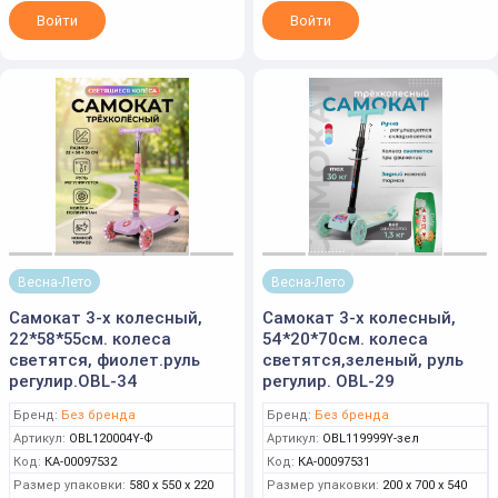
Войти
Войти
Весна-Лето
Весна-Лето
Самокат 3-х колесный,
Самокат 3-х колесный,
22*58*55см. колеса
54*20*70см. колеса
светятся, фиолет.руль
светятся,зеленый, руль
регулир.OBL-34
регулир. OBL-29
Бренд:
Без бренда
Бренд:
Без бренда
Артикул:
OBL120004Y-Ф
Артикул:
OBL119999Y-зел
Код:
КА-00097532
Код:
КА-00097531
Размер упаковки:
580 x 550 x 220
Размер упаковки:
200 x 700 x 540