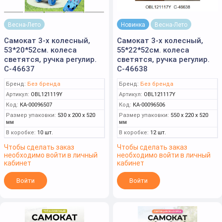
Весна-Лето
Новинка
Весна-Лето
Самокат 3-х колесный,
Самокат 3-х колесный,
53*20*52см. колеса
55*22*52см. колеса
светятся, ручка регулир.
светятся, ручка регулир.
С-46637
С-46638
Бренд:
Без бренда
Бренд:
Без бренда
Артикул:
OBL121119Y
Артикул:
OBL121117Y
Код:
КА-00096507
Код:
КА-00096506
Размер упаковки:
530 x 200 x 520
Размер упаковки:
550 x 220 x 520
мм
мм
В коробке:
10 шт.
В коробке:
12 шт.
Чтобы сделать заказ
Чтобы сделать заказ
необходимо войти в личный
необходимо войти в личный
кабинет
кабинет
Войти
Войти