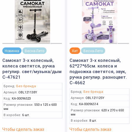
Новинка
Весна-Лето
Хит
Весна-Лето
Самокат 3-х колесный,
Самокат 3-х колесный,
колеса светятся, ручка
62*27*65см. колеса и
регулир. свет/музыка/дым
подножка светятся, звук,
C-47621
ручка регулир. разноцвет.
С-4662
Бренд:
Без бренда
Бренд:
Без бренда
Артикул:
OBL121138Y
Артикул:
OBL121125Y
Код:
КА-00096523
Код:
КА-00096514
Размер упаковки:
550 x 125 x 600
мм
Размер упаковки:
620 x 270 x 650
мм
В коробке:
6 шт.
В коробке:
8 шт.
Чтобы сделать заказ
Чтобы сделать заказ