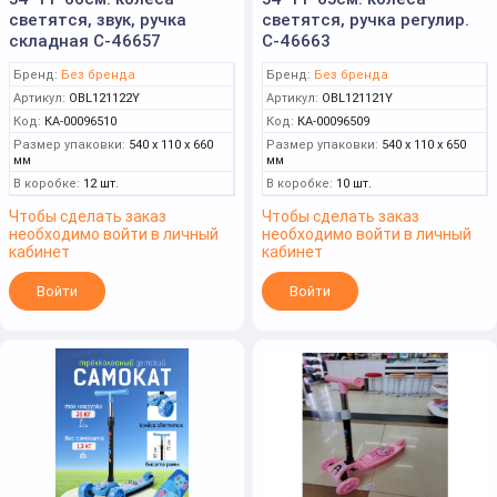
светятся, звук, ручка
светятся, ручка регулир.
складная С-46657
С-46663
Бренд:
Без бренда
Бренд:
Без бренда
Артикул:
OBL121122Y
Артикул:
OBL121121Y
Код:
КА-00096510
Код:
КА-00096509
Размер упаковки:
540 x 110 x 660
Размер упаковки:
540 x 110 x 650
мм
мм
В коробке:
12 шт.
В коробке:
10 шт.
Чтобы сделать заказ
Чтобы сделать заказ
необходимо войти в личный
необходимо войти в личный
кабинет
кабинет
Войти
Войти