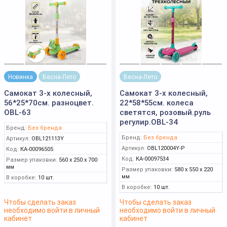
Новинка
Весна-Лето
Весна-Лето
Самокат 3-х колесный,
Самокат 3-х колесный,
56*25*70см. разноцвет.
22*58*55см. колеса
OBL-63
светятся, розовый.руль
регулир.OBL-34
Бренд:
Без бренда
Бренд:
Без бренда
Артикул:
OBL121113Y
Артикул:
OBL120004Y-Р
Код:
КА-00096505
Код:
КА-00097534
Размер упаковки:
560 x 250 x 700
мм
Размер упаковки:
580 x 550 x 220
мм
В коробке:
10 шт.
В коробке:
10 шт.
Чтобы сделать заказ
Чтобы сделать заказ
необходимо войти в личный
необходимо войти в личный
кабинет
кабинет