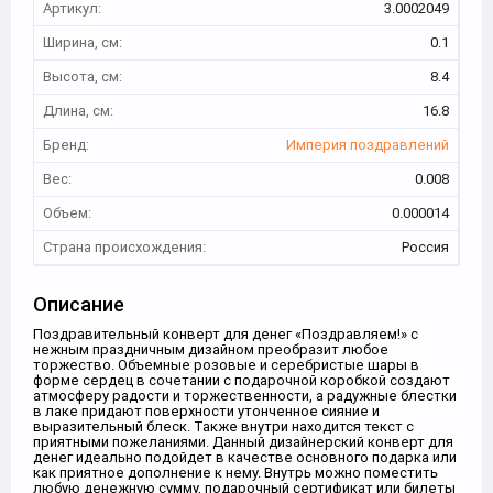
Артикул:
3.0002049
Ширина, см:
0.1
Высота, см:
8.4
Длина, см:
16.8
Бренд:
Империя поздравлений
Вес:
0.008
Объем:
0.000014
Страна происхождения:
Россия
Описание
Поздравительный конверт для денег «Поздравляем!» с
нежным праздничным дизайном преобразит любое
торжество. Объемные розовые и серебристые шары в
форме сердец в сочетании с подарочной коробкой создают
атмосферу радости и торжественности, а радужные блестки
в лаке придают поверхности утонченное сияние и
выразительный блеск. Также внутри находится текст с
приятными пожеланиями. Данный дизайнерский конверт для
денег идеально подойдет в качестве основного подарка или
как приятное дополнение к нему. Внутрь можно поместить
любую денежную сумму, подарочный сертификат или билеты