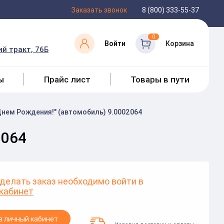
Заказать звонок
8 (800) 333-55-37
0
Войти
Корзина
й тракт, 76Б
ы
Прайс лист
Товары в пути
Днем Рождения!" (автомобиль) 9.0002064
2064
делать заказ необходимо войти в
кабинет
в личный кабинет