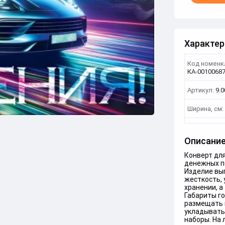
Характер
Код номенк
КА-0010068
Артикул:
9.
Ширина, см:
Описани
Конверт дл
денежных п
Изделие вы
жесткость,
хранении, а
Габариты го
размещать в
укладывать 
наборы. На