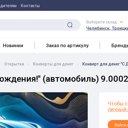
одителям
Контакты
Выберите склад
Челябинск, Троицки
Новинки
Заказ по артикулу
Бренд
Открытки
Конверты для денег
Конверт для денег "С 
Рождения!" (автомобиль) 9.000
Чтобы с
личный 
Войти 