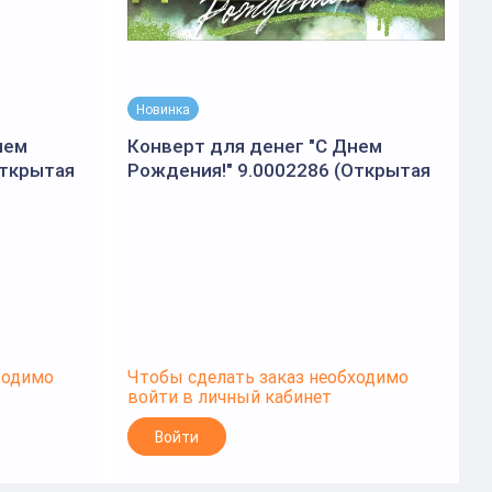
Новинка
нем
Конверт для денег "С Днем
Открытая
Рождения!" 9.0002286 (Открытая
планета)
ходимо
Чтобы сделать заказ необходимо
Ч
войти в личный кабинет
в
Войти