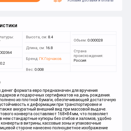
Условия доставки и оплаты
истики
латуры:
Высота, см:
8.4
Объем:
0.000028
7
Длина, см:
16.8
Страна
0002064
происхождения:
Бренд:
ГК Горчаков
Россия
0.2
Вес:
0.008
е
я денег формата евро предназначен для вручения
одарков и подарочных сертификатов на день рождения.
полнено из плотной бумаги, обеспечивающей достаточную
 устойчивость к деформации при транспортировке и
 также аккуратный внешний вид при массовой выдаче.
тового конверта составляют 168×84 мм, что позволяет
 нем стандартные купюры без сгибов и заломов, удобно
конверты в витрины, кассовые зоны и упаковочные
 лицевой стороне нанесено полноцветное изображение