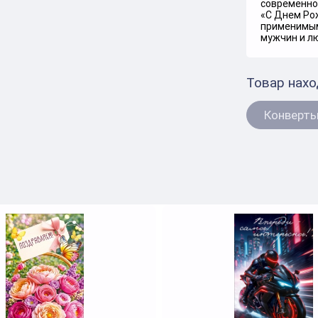
современно
«С Днем Рож
применимым
мужчин и л
Товар нахо
Конверты