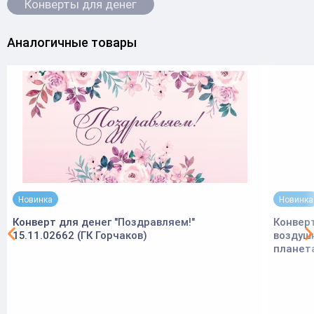
Конверты для денег
Аналогичные товары
Новинка
Новинка
Конверт для денег "Поздравляем!"
Конверт
15.11.02662 (ГК Горчаков)
воздуш
планет