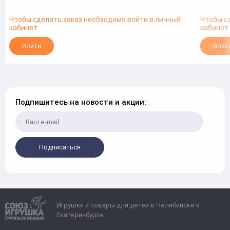
Чтобы сделать заказ необходимо войти в личный
Чтобы с
кабинет
кабинет
Войти
Войт
Подпишитесь на новости и акции:
Подписаться
Игрушки и товары для детей в Челябинске и
Екатеринбурге