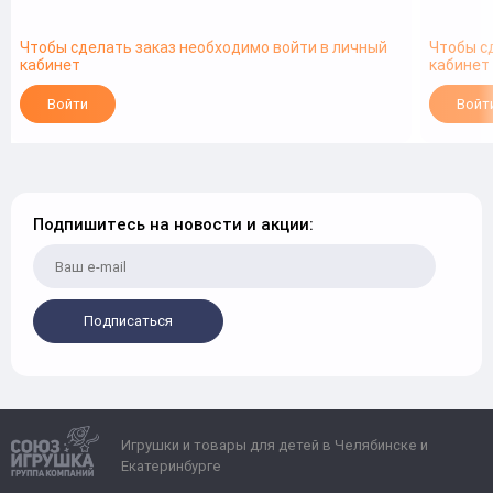
Чтобы сделать заказ необходимо войти в личный
Чтобы с
кабинет
кабинет
Войти
Войт
Подпишитесь на новости и акции:
Подписаться
Игрушки и товары для детей в Челябинске и
Екатеринбурге