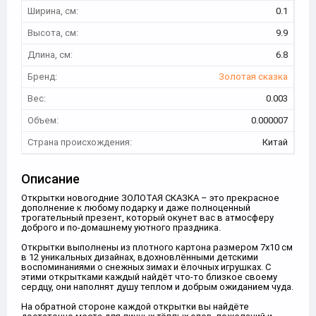
Ширина, см:
0.1
Высота, см:
9.9
Длина, см:
6.8
Бренд:
Золотая сказка
Вес:
0.003
Объем:
0.000007
Страна происхождения:
Китай
Описание
Открытки новогодние ЗОЛОТАЯ СКАЗКА – это прекрасное
дополнение к любому подарку и даже полноценный
трогательный презент, который окунет вас в атмосферу
доброго и по-домашнему уютного праздника.
Открытки выполнены из плотного картона размером 7х10 см
в 12 уникальных дизайнах, вдохновлёнными детскими
воспоминаниями о снежных зимах и ёлочных игрушках. С
этими открытками каждый найдёт что-то близкое своему
сердцу, они наполнят душу теплом и добрым ожиданием чуда.
На обратной стороне каждой открытки вы найдёте