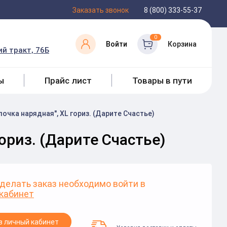
Заказать звонок
8 (800) 333-55-37
0
Войти
Корзина
й тракт, 76Б
ы
Прайс лист
Товары в пути
чка нарядная", XL гориз. (Дарите Счастье)
ориз. (Дарите Счастье)
делать заказ необходимо войти в
кабинет
в личный кабинет