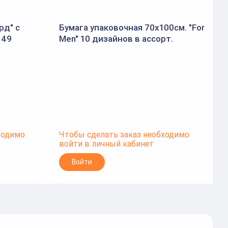
рд" с
Бумага упаковочная 70x100см. "For
149
Men" 10 дизайнов в ассорт.
7
(Золотая сказка)
(
ходимо
Чтобы сделать заказ необходимо
Ч
войти в личный кабинет
в
Войти