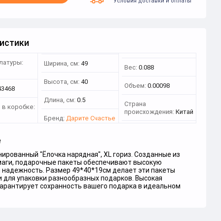
Условия доставки и оплаты
истики
латуры:
Ширина, см:
49
Вес:
0.088
Высота, см:
40
Объем:
0.00098
43468
Длина, см:
0.5
Страна
 в коробке:
происхождения:
Китай
Бренд:
Дарите Счастье
е
ированный "Ёлочка нарядная", XL гориз. Созданные из
маги, подарочные пакеты обеспечивают высокую
и надежность. Размер 49*40*19см делает эти пакеты
 для упаковки разнообразных подарков. Высокая
гарантирует сохранность вашего подарка в идеальном