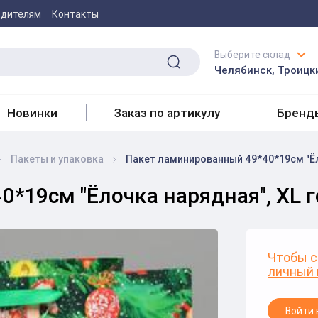
одителям
Контакты
Выберите склад
Челябинск, Троицки
Новинки
Заказ по артикулу
Бренд
Пакеты и упаковка
Пакет ламинированный 49*40*19см "Ёло
19см "Ёлочка нарядная", XL г
Чтобы с
личный 
Войти 