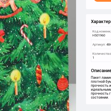
Характер
Код номенк
Н501960
Артикул:
48
Количество
1
Описани
Пакет ламин
плотной бу
прочность 
идеальными
прочность 
состоянии.