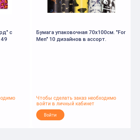
рд" с
Бумага упаковочная 70x100см. "For
149
Men" 10 дизайнов в ассорт.
7
(Золотая сказка)
(
ходимо
Чтобы сделать заказ необходимо
Ч
войти в личный кабинет
в
Войти