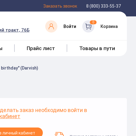
Заказать звонок
8 (800) 333-55-37
0
Войти
Корзина
й тракт, 76Б
ы
Прайс лист
Товары в пути
irthday" (Darvish)
делать заказ необходимо войти в
кабинет
в личный кабинет