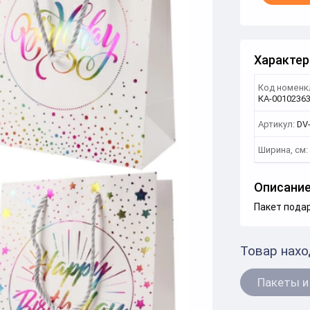
Характер
Код номенк
КА-0010236
Артикул:
DV
Ширина, см:
Описани
Пакет подар
Товар нахо
Пакеты и