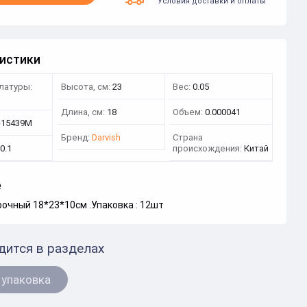
Условия доставки и оплаты
истики
латуры:
Высота, см:
23
Вес:
0.05
3
Длина, см:
18
Объем:
0.000041
-15439M
Бренд:
Darvish
Страна
0.1
происхождения:
Китай
е
очный 18*23*10см .Упаковка : 12шт
дится в разделах
 упаковка