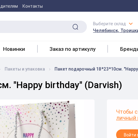
одителям
Контакты
Выберите склад
Челябинск, Троицки
Новинки
Заказ по артикулу
Бренд
Пакеты и упаковка
Пакет подарочный 18*23*10см. "Happy b
 "Happy birthday" (Darvish)
Чтобы с
личный 
Войти 