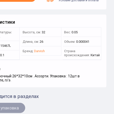
Условия доставки и оплаты
истики
латуры:
Высота, см:
32
Вес:
0.05
2
Длина, см:
26
Объем:
0.000041
-15467L
Бренд:
Darvish
Страна
0.1
происхождения:
Китай
е
очный 26*32*10см . Ассорти. Упаковка : 12шт в
е, п/э.
дится в разделах
 упаковка