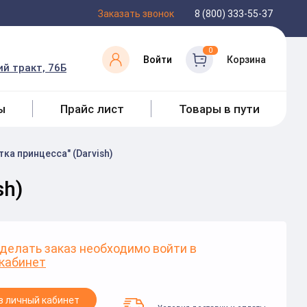
Заказать звонок
8 (800) 333-55-37
0
Войти
Корзина
й тракт, 76Б
ы
Прайс лист
Товары в пути
а принцесса" (Darvish)
sh)
делать заказ необходимо войти в
кабинет
в личный кабинет