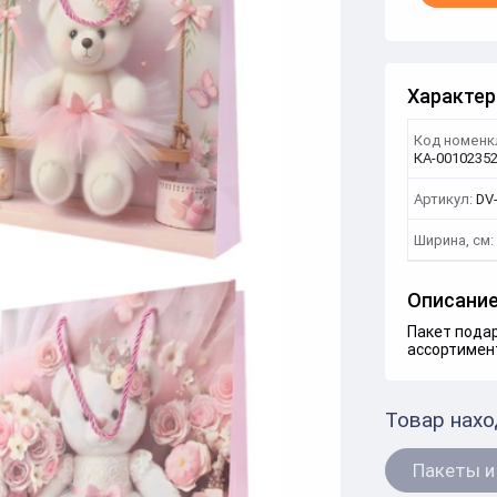
Характер
Код номенк
КА-0010235
Артикул:
DV
Ширина, см:
Описани
Пакет подар
ассортимент
Товар нахо
Пакеты и