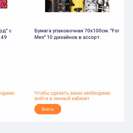
рд" с
Бумага упаковочная 70x100см. "For
149
Men" 10 дизайнов в ассорт.
7
(Золотая сказка)
(
ходимо
Чтобы сделать заказ необходимо
Ч
войти в личный кабинет
в
Войти