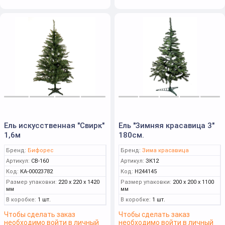
Ель искусственная "Свирк"
Ель "Зимняя красавица 3"
1,6м
180см.
Бренд:
Бифорес
Бренд:
Зима красавица
Артикул:
СВ-160
Артикул:
ЗК12
Код:
КА-00023782
Код:
Н244145
Размер упаковки:
220 x 220 x 1420
Размер упаковки:
200 x 200 x 1100
мм
мм
В коробке:
1 шт.
В коробке:
1 шт.
Чтобы сделать заказ
Чтобы сделать заказ
необходимо войти в личный
необходимо войти в личный