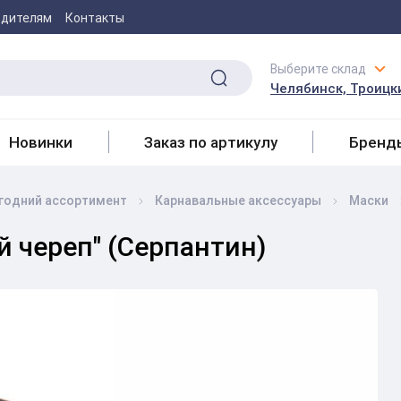
одителям
Контакты
Выберите склад
Челябинск, Троицки
Новинки
Заказ по артикулу
Бренд
годний ассортимент
Карнавальные аксессуары
Маски
й череп" (Серпантин)