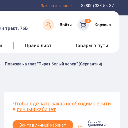
Заказать звонок
8 (800) 333-55-37
0
Войти
Корзина
й тракт, 76Б
ы
Прайс лист
Товары в пути
Повязка на глаз "Пират белый череп" (Серпантин)
Чтобы сделать заказ необходимо войти
в
личный кабинет
Условия
Войти в личный кабинет
доставки и