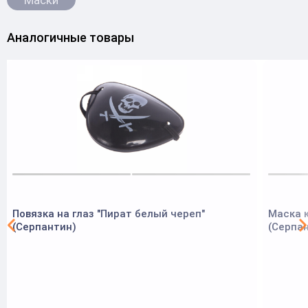
Маски
Аналогичные товары
Повязка на глаз "Пират белый череп"
Маска к
(Серпантин)
(Серпа