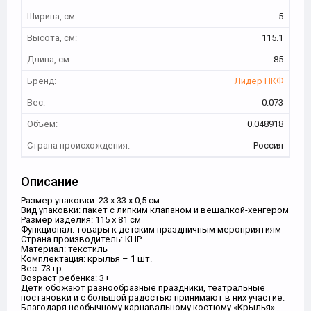
Ширина, см:
5
Высота, см:
115.1
Длина, см:
85
Бренд:
Лидер ПКФ
Вес:
0.073
Объем:
0.048918
Страна происхождения:
Россия
Описание
Размер упаковки: 23 х 33 х 0,5 см
Вид упаковки: пакет с липким клапаном и вешалкой-хенгером
Размер изделия: 115 х 81 см
Функционал: товары к детским праздничным мероприятиям
Страна производитель: КНР
Материал: текстиль
Комплектация: крылья – 1 шт.
Вес: 73 гр.
Возраст ребенка: 3+
Дети обожают разнообразные праздники, театральные
постановки и с большой радостью принимают в них участие.
Благодаря необычному карнавальному костюму «Крылья»