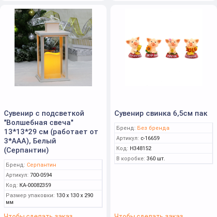
Сувенир с подсветкой
Сувенир свинка 6,5см пак
"Волшебная свеча"
Бренд:
Без бренда
13*13*29 см (работает от
Артикул:
с-16659
3*ААА), Белый
Код:
Н348152
(Серпантин)
В коробке:
360 шт.
Бренд:
Серпантин
Артикул:
700-0594
Код:
КА-00082359
Размер упаковки:
130 x 130 x 290
мм
Чтобы сделать заказ
Чтобы сделать заказ