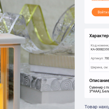
Войти 
Характер
Код номенк
КА-0008235
Артикул:
70
Ширина, см:
Описани
Сувенир с п
3*ААА), Бе
Товар нахо