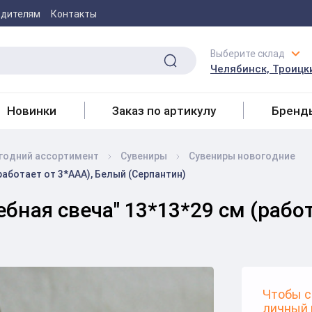
одителям
Контакты
Выберите склад
Челябинск, Троицки
Новинки
Заказ по артикулу
Бренд
годний ассортимент
Сувениры
Сувениры новогодние
работает от 3*ААА), Белый (Серпантин)
бная свеча" 13*13*29 см (рабо
Чтобы с
личный 