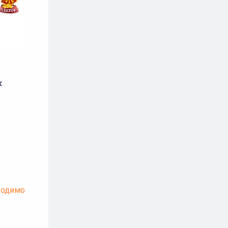
к
ходимо