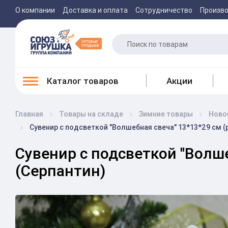
О компании
Доставка и оплата
Сотрудничество
Произв
Каталог товаров
Акции
Главная
Товары на складе
Зимние товары
Ново
Сувенир с подсветкой "Волшебная свеча" 13*13*29 см (
Сувенир с подсветкой "Волше
(Серпантин)