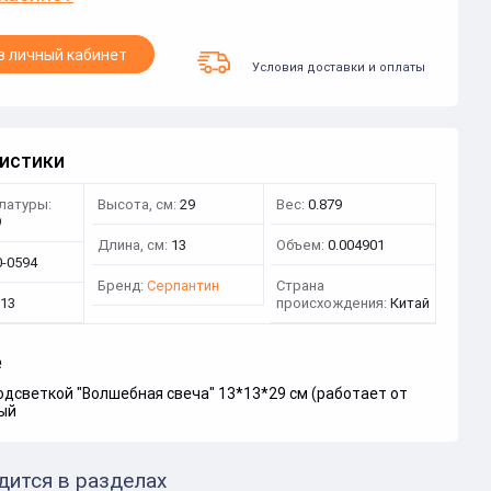
в личный кабинет
Условия доставки и оплаты
истики
латуры:
Высота, см:
29
Вес:
0.879
9
Длина, см:
13
Объем:
0.004901
0-0594
Бренд:
Серпантин
Страна
13
происхождения:
Китай
е
одсветкой "Волшебная свеча" 13*13*29 см (работает от
лый
дится в разделах