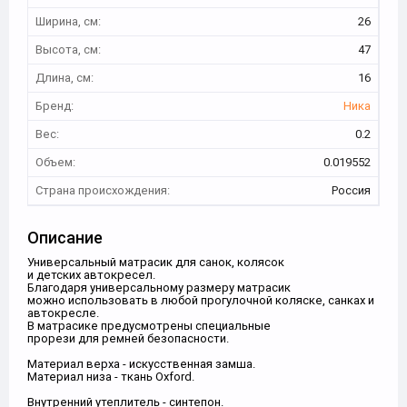
Ширина, см:
26
Высота, см:
47
Длина, см:
16
Бренд:
Ника
Вес:
0.2
Объем:
0.019552
Страна происхождения:
Россия
Описание
Универсальный матрасик для санок, колясок
и детских автокресел.
Благодаря универсальному размеру матрасик
можно использовать в любой прогулочной коляске, санках и
автокресле.
В матрасике предусмотрены специальные
прорези для ремней безопасности.
Материал верха - искусственная замша.
Материал низа - ткань Oxford.
Внутренний утеплитель - синтепон.