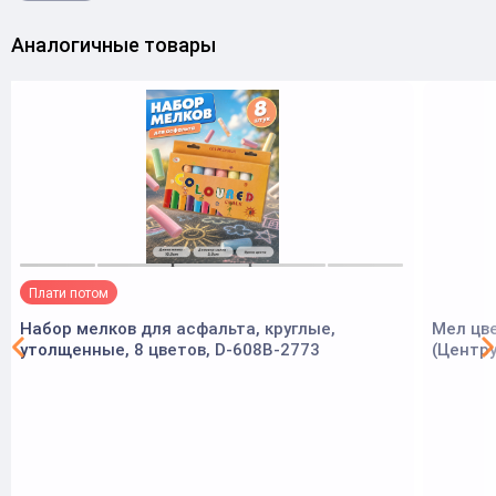
Аналогичные товары
Плати потом
Набор мелков для асфальта, круглые,
Мел цве
утолщенные, 8 цветов, D-608B-2773
(Центр