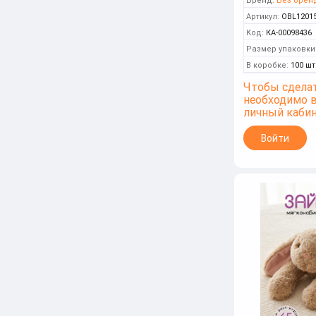
Бренд:
Без брен
Артикул:
OBL1201
Код:
КА-00098436
Размер упаковки
В коробке:
100 шт
Чтобы сделат
необходимо 
личный каби
Войти