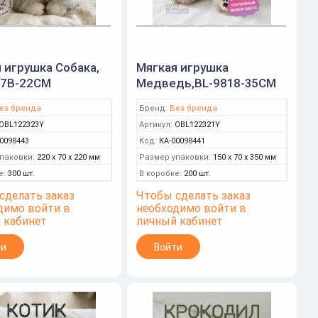
 игрушка Собака,
Мягкая игрушка
67B-22CM
Медведь,BL-9818-35CM
ез бренда
Бренд:
Без бренда
OBL122323Y
Артикул:
OBL122321Y
0098443
Код:
КА-00098441
паковки:
220 x 70 x 220 мм
Размер упаковки:
150 x 70 x 350 мм
е:
300 шт.
В коробке:
200 шт.
сделать заказ
Чтобы сделать заказ
димо войти в
необходимо войти в
 кабинет
личный кабинет
ти
Войти