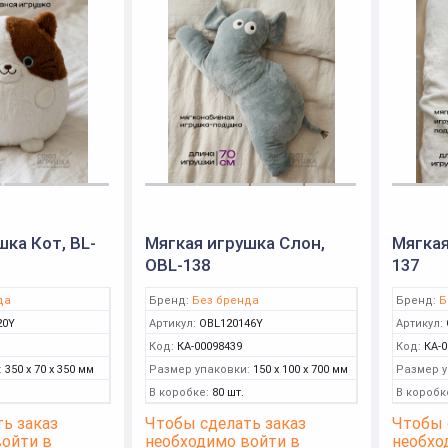
шка Кот, BL-
Мягкая игрушка Слон,
Мягкая
OBL-138
137
да
Бренд:
Без бренда
Бренд:
Б
20Y
Артикул:
OBL120146Y
Артикул:
Код:
КА-00098439
Код:
КА-0
:
350 x 70 x 350 мм
Размер упаковки:
150 x 100 x 700 мм
Размер у
В коробке:
80 шт.
В коробк
ь заказ
Чтобы сделать заказ
Чтобы 
войти в
необходимо войти в
необхо