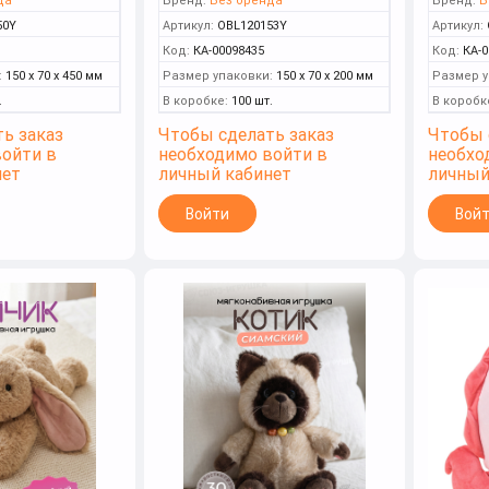
да
Бренд:
Без бренда
Бренд:
Б
50Y
Артикул:
OBL120153Y
Артикул:
Код:
КА-00098435
Код:
КА-0
:
150 x 70 x 450 мм
Размер упаковки:
150 x 70 x 200 мм
Размер у
.
В коробке:
100 шт.
В коробк
ь заказ
Чтобы сделать заказ
Чтобы 
войти в
необходимо войти в
необхо
нет
личный кабинет
личный
Войти
Вой