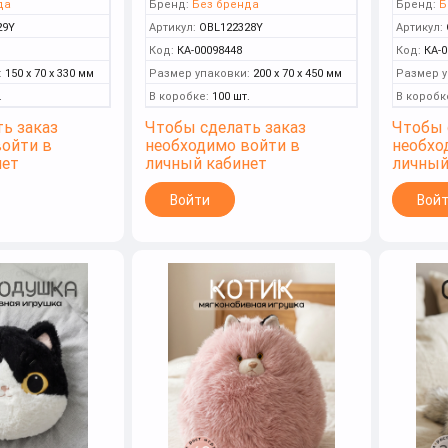
да
Бренд:
Без бренда
Бренд:
Б
29Y
Артикул:
OBL122328Y
Артикул:
Код:
КА-00098448
Код:
КА-0
:
150 x 70 x 330 мм
Размер упаковки:
200 x 70 x 450 мм
Размер у
.
В коробке:
100 шт.
В коробк
ь заказ
Чтобы сделать заказ
Чтобы 
войти в
необходимо войти в
необхо
нет
личный кабинет
личный
Войти
Вой