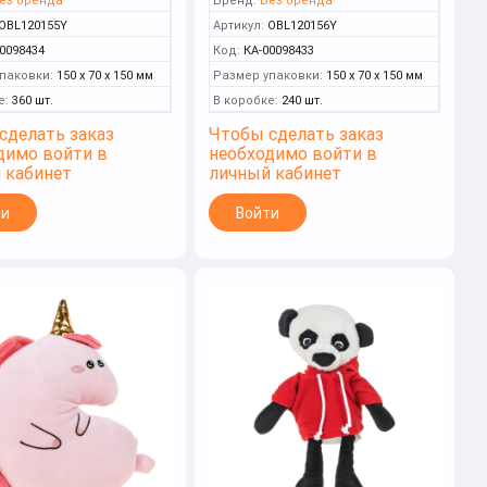
ез бренда
Бренд:
Без бренда
OBL120155Y
Артикул:
OBL120156Y
0098434
Код:
КА-00098433
паковки:
150 x 70 x 150 мм
Размер упаковки:
150 x 70 x 150 мм
е:
360 шт.
В коробке:
240 шт.
сделать заказ
Чтобы сделать заказ
димо войти в
необходимо войти в
 кабинет
личный кабинет
ти
Войти