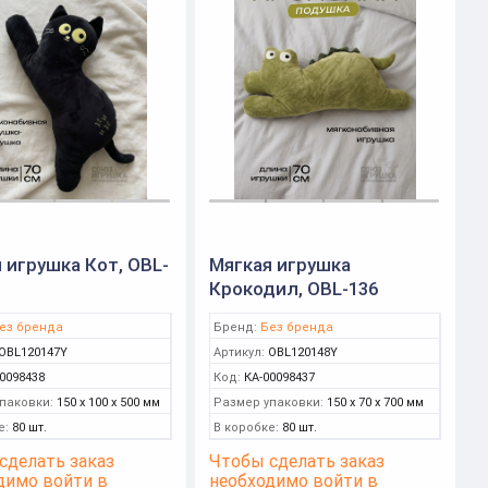
 игрушка Кот, OBL-
Мягкая игрушка
Крокодил, OBL-136
ез бренда
Бренд:
Без бренда
OBL120147Y
Артикул:
OBL120148Y
0098438
Код:
КА-00098437
паковки:
150 x 100 x 500 мм
Размер упаковки:
150 x 70 x 700 мм
е:
80 шт.
В коробке:
80 шт.
сделать заказ
Чтобы сделать заказ
димо войти в
необходимо войти в