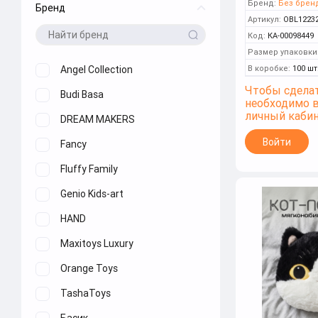
Бренд:
Без брен
Бренд
Артикул:
OBL1223
Код:
КА-00098449
Размер упаковки
Angel Collection
В коробке:
100 шт
Чтобы сделат
Budi Basa
необходимо 
личный каби
DREAM MAKERS
Войти
Fancy
Fluffy Family
Genio Kids-art
HAND
Maxitoys Luxury
Orange Toys
TashaToys