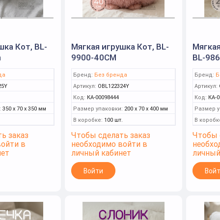
шка Кот, BL-
Мягкая игрушка Кот, BL-
Мягкая
m
9900-40CM
BL-98
да
Бренд:
Без бренда
Бренд:
Б
25Y
Артикул:
OBL122324Y
Артикул:
Код:
КА-00098444
Код:
КА-0
:
350 x 70 x 350 мм
Размер упаковки:
200 x 70 x 400 мм
Размер у
В коробке:
100 шт.
В коробк
ь заказ
Чтобы сделать заказ
Чтобы 
войти в
необходимо войти в
необхо
нет
личный кабинет
личный
Войти
Вой