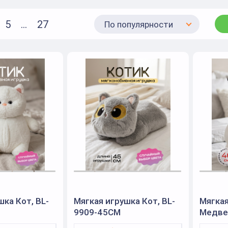
5
...
27
По популярности
шка Кот, BL-
Мягкая игрушка Кот, BL-
Мягкая
9909-45CM
Медве