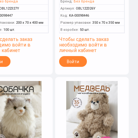
ез бренда
Бренд:
Без бренда
OBL122327Y
Артикул:
OBL122326Y
0098447
Код:
КА-00098446
паковки:
200 x 70 x 400 мм
Размер упаковки:
350 x 70 x 350 мм
е:
100 шт.
В коробке:
50 шт.
сделать заказ
Чтобы сделать заказ
димо войти в
необходимо войти в
 кабинет
личный кабинет
ти
Войти