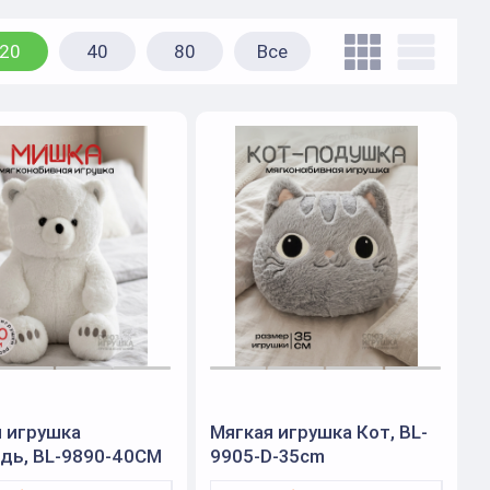
20
40
80
Все
 игрушка
Мягкая игрушка Кот, BL-
дь, BL-9890-40CM
9905-D-35cm