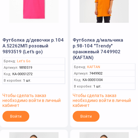
Футболка д/девочки р.104
Футболка д/мальчика
А.52262МП розовый
р.98-104 "Trendy"
9893519 (Let's go)
оранжевый 7449902
(KAFTAN)
Бренд:
Let's Go
Бренд:
KAFTAN
Артикул:
9893519
Артикул:
7449902
Код:
КА-00051272
Код:
КА-00051304
В коробке:
1 шт.
В коробке:
1 шт.
Чтобы сделать заказ
Чтобы сделать заказ
необходимо войти в личный
необходимо войти в личный
кабинет
кабинет
Войти
Войти