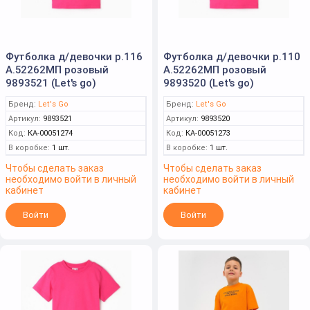
Футболка д/девочки р.116
Футболка д/девочки р.110
А.52262МП розовый
А.52262МП розовый
9893521 (Let's go)
9893520 (Let's go)
Бренд:
Let's Go
Бренд:
Let's Go
Артикул:
9893521
Артикул:
9893520
Код:
КА-00051274
Код:
КА-00051273
В коробке:
1 шт.
В коробке:
1 шт.
Чтобы сделать заказ
Чтобы сделать заказ
необходимо войти в личный
необходимо войти в личный
кабинет
кабинет
Войти
Войти