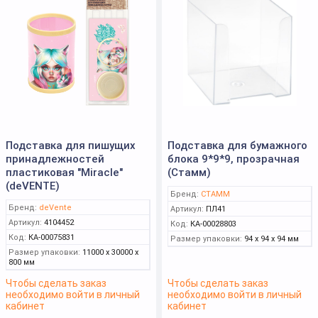
Подставка для пишущих
Подставка для бумажного
принадлежностей
блока 9*9*9, прозрачная
пластиковая "Miracle"
(Стамм)
(deVENTE)
Бренд:
СТАММ
Бренд:
deVente
Артикул:
ПЛ41
Артикул:
4104452
Код:
КА-00028803
Код:
КА-00075831
Размер упаковки:
94 x 94 x 94 мм
Размер упаковки:
11000 x 30000 x
800 мм
Чтобы сделать заказ
Чтобы сделать заказ
необходимо войти в личный
необходимо войти в личный
кабинет
кабинет