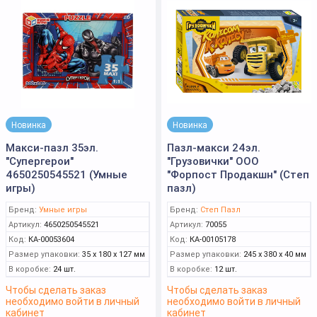
Новинка
Новинка
Макси-пазл 35эл.
Пазл-макси 24эл.
"Супергерои"
"Грузовички" ООО
4650250545521 (Умные
"Форпост Продакшн" (Степ
игры)
пазл)
Бренд:
Умные игры
Бренд:
Степ Пазл
Артикул:
4650250545521
Артикул:
70055
Код:
КА-00053604
Код:
КА-00105178
Размер упаковки:
35 x 180 x 127 мм
Размер упаковки:
245 x 380 x 40 мм
В коробке:
24 шт.
В коробке:
12 шт.
Чтобы сделать заказ
Чтобы сделать заказ
необходимо войти в личный
необходимо войти в личный
кабинет
кабинет