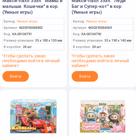
Макси-пазл 35эл. "Мамы и
Макси-пазл 35эл. "Леди
малыши. Кошечки" в кор.
Баг и Супер-кот" в кор.
(Умные игры)
(Умные игры)
Бренд:
Умные игры
Бренд:
Умные игры
Артикул:
4630395068482
Артикул:
4630395064569
Код:
КА-00104791
Код:
КА-00104790
Размер упаковки:
35 x 180 x 130 мм
Размер упаковки:
35 x 190 x 140 мм
В коробке:
24 шт.
В коробке:
24 шт.
Чтобы сделать заказ
Чтобы сделать заказ
необходимо войти в личный
необходимо войти в личный
кабинет
кабинет
Войти
Войти