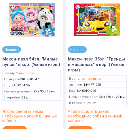
Новинка
Новинка
Макси-пазл 54эл. "Милые
Макси-пазл 35эл. "Тренды
пупсы" в кор. (Умные игры)
в машинках" в кор. (Умные
игры)
Бренд:
Умные игры
Бренд:
Умные игры
Артикул:
4630395068475
Артикул:
1444771225
Код:
КА-00104797
Код:
КА-00104796
Размер упаковки:
25 x 90 x 65 мм
Размер упаковки:
35 x 180 x 127 мм
В коробке:
32 шт.
В коробке:
24 шт.
Чтобы сделать заказ
Чтобы сделать заказ
необходимо войти в личный
необходимо войти в личный
кабинет
кабинет