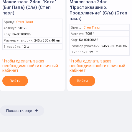
Макси-пазл 24эл. "Котэ"
Макси-пазл 24эл.
(Биг Папа) (С/м) (Степ
"Простоквашино.
пазл)
Продолжение" (С/м) (Степ
пазл)
Бренд:
Степ Пазл
Бренд:
Степ Пазл
Артикул:
90125
Артикул:
70034
Код:
КА-00100635
Код:
КА-00100632
Размер упаковки:
245 x 380 x 40 мм
Размер упаковки:
245 x 380 x 40 мм
В коробке:
12 шт.
В коробке:
12 шт.
Чтобы сделать заказ
Чтобы сделать заказ
необходимо войти в личный
необходимо войти в личный
кабинет
кабинет
Войти
Войти
+
Показать еще