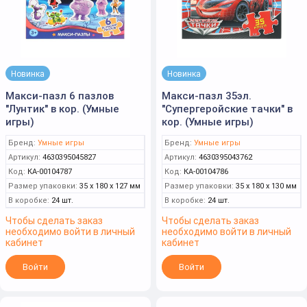
Новинка
Новинка
Макси-пазл 6 пазлов
Макси-пазл 35эл.
"Лунтик" в кор. (Умные
"Супергеройские тачки" в
игры)
кор. (Умные игры)
Бренд:
Умные игры
Бренд:
Умные игры
Артикул:
4630395045827
Артикул:
4630395043762
Код:
КА-00104787
Код:
КА-00104786
Размер упаковки:
35 x 180 x 127 мм
Размер упаковки:
35 x 180 x 130 мм
В коробке:
24 шт.
В коробке:
24 шт.
Чтобы сделать заказ
Чтобы сделать заказ
необходимо войти в личный
необходимо войти в личный
кабинет
кабинет
Войти
Войти