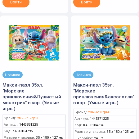
Войти
Войти
Новинка
Новинка
Макси-пазл 35эл.
Макси-пазл 35эл.
"Морские
"Морские
приключения&Пушистый
приключения&аксолотли"
монстрик" в кор. (Умные
в кор. (Умные игры)
игры)
Бренд:
Умные игры
Бренд:
Умные игры
Артикул:
1445371225
Артикул:
1443881225
Код:
КА-00104794
Код:
КА-00104795
Размер упаковки:
35 x 180 x 125 мм
Размер упаковки:
35 x 180 x 127 мм
В коробке:
24 шт.