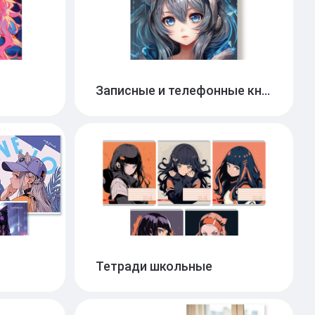
Записные и телефонные книги
ожка
Записные книги
1
16
бложка
68
Тетради школьные
Тетради А5 12л
1
49