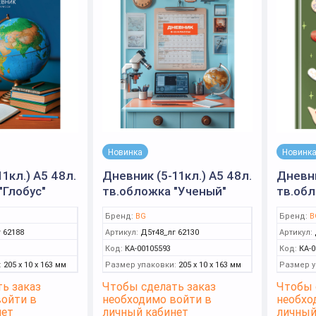
Новинка
Новинк
1кл.) А5 48л.
Дневник (5-11кл.) А5 48л.
Дневни
"Глобус"
тв.обложка "Ученый"
тв.обл
ламинация
глянцевая ламинация
матова
Бренд:
BG
Бренд:
B
(BG)
лак (B
 62188
Артикул:
Д5т48_лг 62130
Артикул:
Код:
КА-00105593
Код:
КА-0
:
205 x 10 x 163 мм
Размер упаковки:
205 x 10 x 163 мм
Размер у
ь заказ
Чтобы сделать заказ
Чтобы 
войти в
необходимо войти в
необхо
нет
личный кабинет
личный