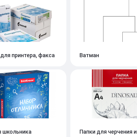
аты обучающие
Тетради А5 (40л-48л)
5
Тетради А5 (60л-96л)
Тетради для нот
Тетради предметные
Тетради со сменным
 для принтера, факса
Ватман
 школьника