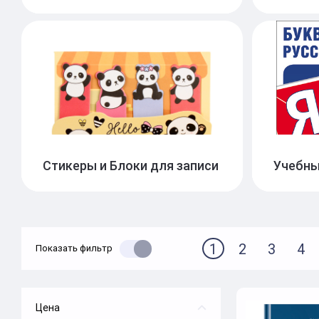
Стикеры и Блоки для записи
Учебны
1
2
3
4
Показать фильтр
Цена