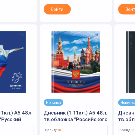
Войти
Вой
Новинка
Новинк
1кл.) А5 48л.
Дневник (1-11кл.) А5 48л.
Дневни
"Русский
тв.обложка "Российского
тв.обл
товая
школьника", глянцевая
матова
Бренд:
BG
Бренд:
B
выб.лак (BG)
ламинация (BG)
выб.ла