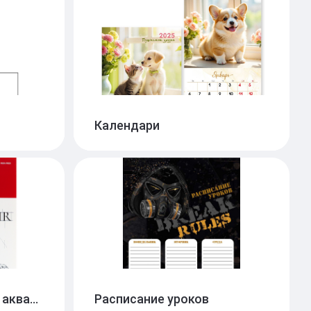
Тетради А5 18л
27
3
Тетради А5 20л-36л
12
2
1
28
 блоком
1
Календари
Папки для черчения и акварели
Расписание уроков