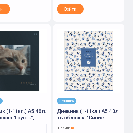
ти
Войти
а
Новинка
к (1-11кл.) А5 48л.
Дневник (1-11кл.) А5 40л.
ожка "Грусть",
тв.обложка "Синие
я ламинация,
цветы" матовая
G
Бренд:
BG
к (BG)
ламинация, тиснение