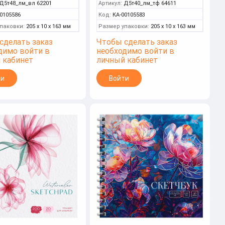
Д5т48_лм_вл 62201
Артикул:
Д5т40_лм_тф 64611
фольгой (BG)
0105586
Код:
КА-00105583
паковки:
205 x 10 x 163 мм
Размер упаковки:
205 x 10 x 163 мм
сделать заказ
Чтобы сделать заказ
димо войти в
необходимо войти в
 кабинет
личный кабинет
ти
Войти