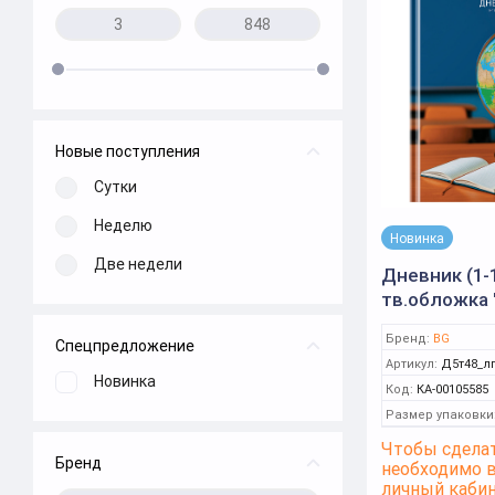
Новые поступления
Сутки
Неделю
Новинка
Две недели
Дневник (1-1
тв.обложка 
глянцевая 
Бренд:
BG
Спецпредложение
(BG)
Артикул:
Д5т48_лг
Новинка
Код:
КА-00105585
Размер упаковки
Чтобы сделат
Бренд
необходимо 
личный каби