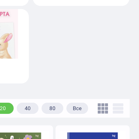
20
40
80
Все