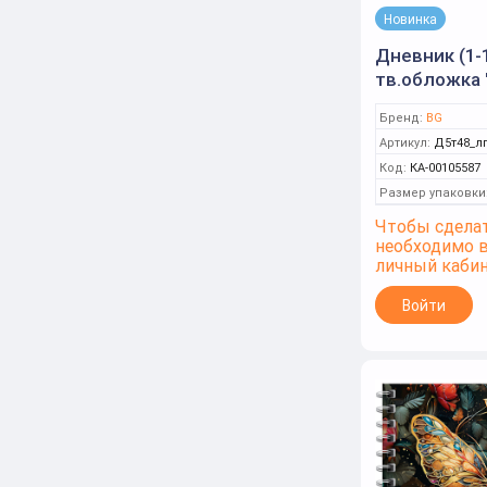
Мир поздравлений
Новинка
Мульти-пульти
Дневник (1-1
канцелярия
тв.обложка 
Открытая планета
звонит", гл
Бренд:
BG
ламинация (
Полиграф
Артикул:
Д5т48_лг
Код:
КА-00105587
Праздник
Размер упаковки
Праздник
Чтобы сделат
необходимо 
Проф-Пресс
личный каби
Рыжий кот
Войти
Сильверхофф
Спейс
ТЦ СФЕРА
Умка канцелярия
Феникс+