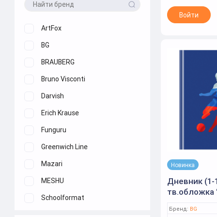
Войти
ArtFox
BG
BRAUBERG
Bruno Visconti
Darvish
Erich Krause
Funguru
Greenwich Line
Mazari
Новинка
Дневник (1-1
MESHU
тв.обложка 
Schoolformat
футбол", ма
Бренд:
BG
ламинация, 
STAFF