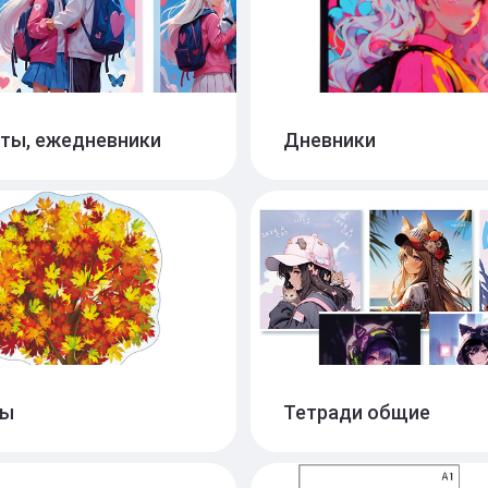
ты, ежедневники
Дневники
ноты
Дневники мягкая обл
54
невники
Дневники твёрдая о
5
ты
Тетради общие
аты оформительские
Тетради А4
44