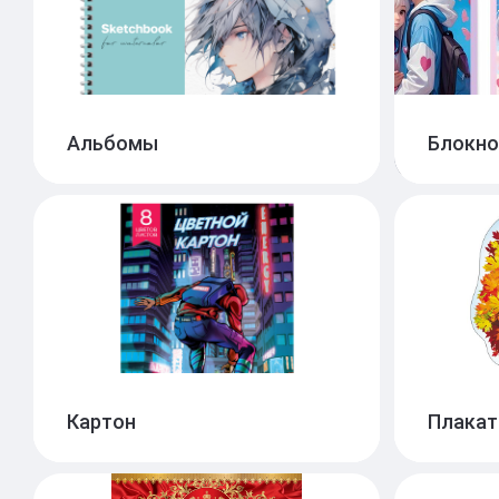
Альбомы
Блокно
Альбомы для рисования
Блок
21
Скетчбуки и скетчпады
Ежед
19
Картон
Плака
Картон белый
Плак
18