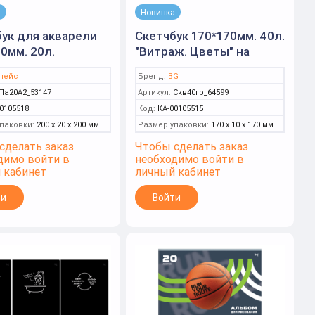
а
Новинка
ук для акварели
Скетчбук 170*170мм. 40л.
0мм. 20л.
"Витраж. Цветы" на
рачные цветы"
гребне, матовая
пейс
Бренд:
BG
2 (Спейс)
ламинация, отд.фольгой,
Па20А2_53147
Артикул:
Скв40гр_64599
120г/м2 (BG)
0105518
Код:
КА-00105515
паковки:
200 x 20 x 200 мм
Размер упаковки:
170 x 10 x 170 мм
сделать заказ
Чтобы сделать заказ
димо войти в
необходимо войти в
 кабинет
личный кабинет
ти
Войти