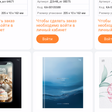
м_вл 64671
Артикул:
Д5т48_лг 08375
Артикул:
Код:
КА-00105588
Код:
КА-0
:
205 x 10 x 163 мм
Размер упаковки:
205 x 10 x 163 мм
Размер у
ь заказ
Чтобы сделать заказ
Чтобы 
войти в
необходимо войти в
необхо
нет
личный кабинет
личный
Войти
Вой