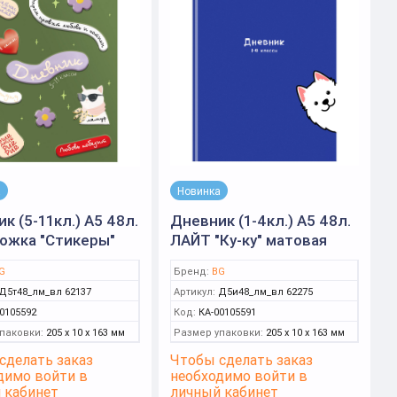
а
Новинка
к (5-11кл.) А5 48л.
Дневник (1-4кл.) А5 48л.
ожка "Стикеры"
ЛАЙТ "Ку-ку" матовая
я ламинация, выб.
ламинация, выб.лак (BG)
G
Бренд:
BG
G)
Д5т48_лм_вл 62137
Артикул:
Д5и48_лм_вл 62275
0105592
Код:
КА-00105591
паковки:
205 x 10 x 163 мм
Размер упаковки:
205 x 10 x 163 мм
сделать заказ
Чтобы сделать заказ
димо войти в
необходимо войти в
 кабинет
личный кабинет