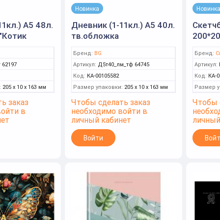
Новинка
Новинк
1кл.) А5 48л.
Дневник (1-11кл.) А5 40л.
Скетчб
"Котик
тв.обложка
200*20
янцевая
"Возможностей море"
"Проз
Бренд:
BG
Бренд:
С
BG)
матовая ламинация,
200г/м
 62197
Артикул:
Д5т40_лм_тф 64745
Артикул:
тиснение фольгой (BG)
Код:
КА-00105582
Код:
КА-0
:
205 x 10 x 163 мм
Размер упаковки:
205 x 10 x 163 мм
Размер у
ь заказ
Чтобы сделать заказ
Чтобы 
войти в
необходимо войти в
необхо
нет
личный кабинет
личный
Войти
Вой