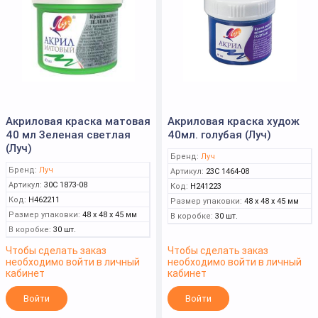
Акриловая краска матовая
Акриловая краска худож
40 мл Зеленая светлая
40мл. голубая (Луч)
(Луч)
Бренд:
Луч
Бренд:
Луч
Артикул:
23С 1464-08
Артикул:
30С 1873-08
Код:
Н241223
Код:
Н462211
Размер упаковки:
48 x 48 x 45 мм
Размер упаковки:
48 x 48 x 45 мм
В коробке:
30 шт.
В коробке:
30 шт.
Чтобы сделать заказ
Чтобы сделать заказ
необходимо войти в личный
необходимо войти в личный
кабинет
кабинет
Войти
Войти