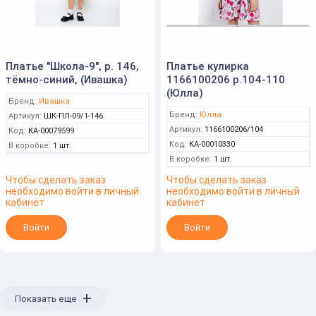
Платье "Школа-9", р. 146,
Платье кулирка
тёмно-синий, (Ивашка)
1166100206 р.104-110
(Юлла)
Бренд:
Ивашка
Бренд:
Юлла
Артикул:
ШК-ПЛ-09/1-146
Артикул:
1166100206/104
Код:
КА-00079599
Код:
КА-00010330
В коробке:
1 шт.
В коробке:
1 шт.
Чтобы сделать заказ
Чтобы сделать заказ
необходимо войти в личный
необходимо войти в личный
кабинет
кабинет
Войти
Войти
+
Показать еще