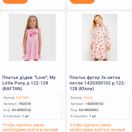
Платье д\дев. "Love", My
Платье футер 3х нитка
Little Pony, р.122-128
петля 1420300102 р.122-
(KAFTAN)
128 (Юлла)
Бренд:
KAFTAN
Бренд:
Юлла
Артикул:
7453078
Артикул:
1420300102
Код:
КА-00030162
Код:
КА-00020435
В коробке:
1 шт.
В коробке:
1 шт.
Чтобы сделать заказ
Чтобы сделать заказ
необходимо войти в личный
необходимо войти в личный