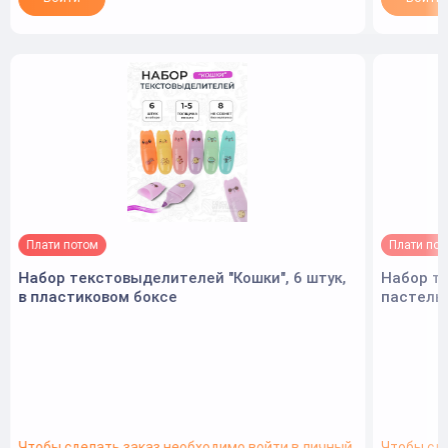
Плати потом
Плати по
Набор текстовыделителей "Кошки", 6 штук,
Набор те
в пластиковом боксе
пастель,
Чтобы сделать заказ необходимо войти в личный
Чтобы сд