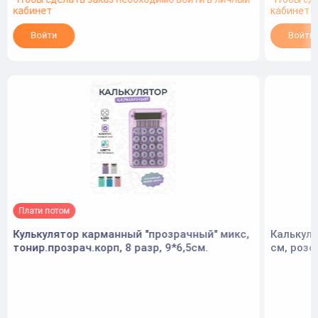
кабинет
кабинет
Войти
Войти
Плати потом
Кулькулятор карманный "прозрачный" микс,
Калькуля
тонир.прозрач.корп, 8 разр, 9*6,5см.
см, розо