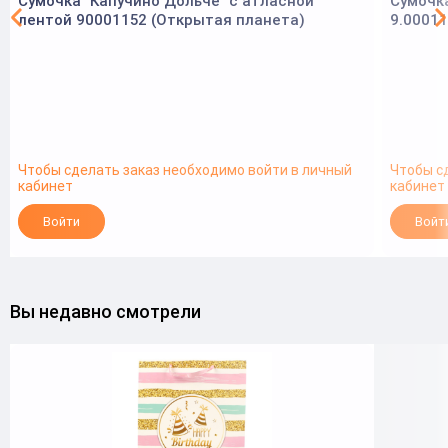
Сумочка "Капучино Дольче" с атласной
Сумочка
лентой 90001152 (Открытая планета)
9.00011
Чтобы сделать заказ необходимо войти в личный
Чтобы с
кабинет
кабинет
Войти
Войт
Вы недавно смотрели