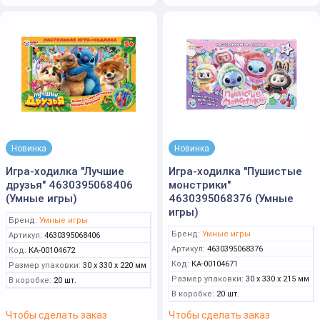
Новинка
Новинка
Игра-ходилка "Лучшие
Игра-ходилка "Пушистые
друзья" 4630395068406
монстрики"
(Умные игры)
4630395068376 (Умные
игры)
Бренд:
Умные игры
Бренд:
Умные игры
Артикул:
4630395068406
Артикул:
4630395068376
Код:
КА-00104672
Код:
КА-00104671
Размер упаковки:
30 x 330 x 220 мм
Размер упаковки:
30 x 330 x 215 мм
В коробке:
20 шт.
В коробке:
20 шт.
Чтобы сделать заказ
Чтобы сделать заказ