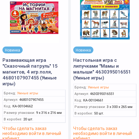
Новинка
Новинка
Развивающая игра
Настольная игра с
"Сказочный патруль" 15
липучками "Мамы и
магнитов, 4 игр.поля,
малыши" 4630395016551
4680107907455 (Умные
(Умные игры)
игры)
Бренд:
Умные игры
Бренд:
Умные игры
Артикул:
4630395016551
Артикул:
4680107907455
Код:
КА-00104661
Код:
КА-00104662
Размер упаковки:
3 x 300 x 265 мм
Размер упаковки:
9 x 316 x 216 мм
В коробке:
50 шт.
В коробке:
20 шт.
Чтобы сделать заказ
Чтобы сделать заказ
необходимо войти в личный
необходимо войти в личный
кабинет
кабинет