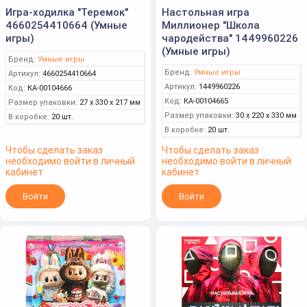
Игра-ходилка "Теремок"
Настольная игра
4660254410664 (Умные
Миллионер "Школа
игры)
чародейства" 1449960226
(Умные игры)
Бренд:
Умные игры
Бренд:
Умные игры
Артикул:
4660254410664
Артикул:
1449960226
Код:
КА-00104666
Код:
КА-00104665
Размер упаковки:
27 x 330 x 217 мм
Размер упаковки:
30 x 220 x 330 мм
В коробке:
20 шт.
В коробке:
20 шт.
Чтобы сделать заказ
Чтобы сделать заказ
необходимо войти в личный
необходимо войти в личный
кабинет
кабинет
Войти
Войти