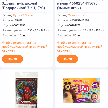
Здравствуй, школа!
малая 4660254415690
"Подарочная" 7 в 1, (Р.С)
(Умные игры)
Бренд:
Русский Стиль
Бренд:
Умные игры
Артикул:
03489
Артикул:
4660254415690
Код:
КА-00017032
Код:
КА-00104677
Размер упаковки:
330 x 50 x 265 мм
Размер упаковки:
10 x 180 x 250 мм
В коробке:
10 шт.
В коробке:
50 шт.
Чтобы сделать заказ
Чтобы сделать заказ
необходимо войти в личный
необходимо войти в личный
кабинет
кабинет
Войти
Войти