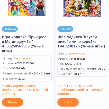
Новинка
Новинка
Игра-ходилка "Принцессы
Игра-ходилка "Крутой
и Магия дружбы"
микс" в мини коробке
4650250563563 (Умные
1448230126 (Умные игры)
игры)
Бренд:
Умные игры
Бренд:
Умные игры
Артикул:
1448230126
Артикул:
4650250563563
Код:
КА-00104673
Код:
КА-00104674
Размер упаковки:
24 x 230 x 170 мм
Размер упаковки:
27 x 330 x 216 мм
В коробке:
20 шт.
В коробке:
20 шт.
Чтобы сделать заказ
Чтобы сделать заказ
необходимо войти в личный
необходимо войти в личный
кабинет
кабинет
Войти
Войти