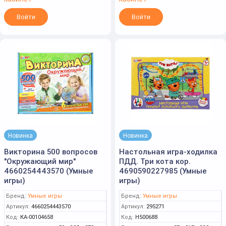
Войти
Войти
Новинка
Новинка
Викторина 500 вопросов
Настольная игра-ходилка
"Окружающий мир"
ПДД. Три кота кор.
4660254443570 (Умные
4690590227985 (Умные
игры)
игры)
Бренд:
Умные игры
Бренд:
Умные игры
Артикул:
4660254443570
Артикул:
295271
Код:
КА-00104658
Код:
Н500688