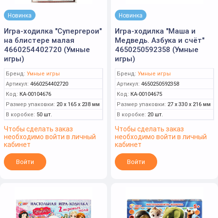
Новинка
Новинка
Игра-ходилка "Супергерои"
Игра-ходилка "Маша и
на блистере малая
Медведь. Азбука и счёт"
4660254402720 (Умные
4650250592358 (Умные
игры)
игры)
Бренд:
Умные игры
Бренд:
Умные игры
Артикул:
4660254402720
Артикул:
4650250592358
Код:
КА-00104676
Код:
КА-00104675
Размер упаковки:
20 x 165 x 238 мм
Размер упаковки:
27 x 330 x 216 мм
В коробке:
50 шт.
В коробке:
20 шт.
Чтобы сделать заказ
Чтобы сделать заказ
необходимо войти в личный
необходимо войти в личный
кабинет
кабинет
Войти
Войти