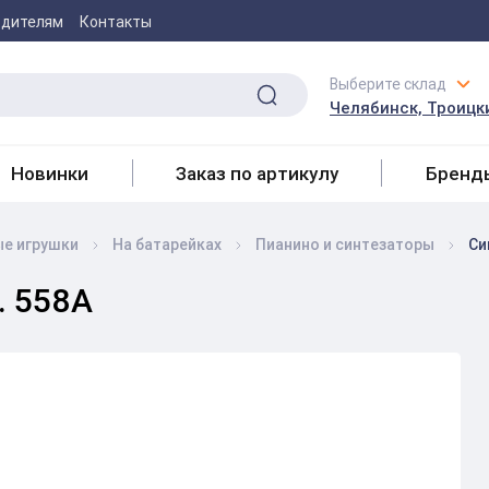
одителям
Контакты
Выберите склад
Челябинск, Троицки
Новинки
Заказ по артикулу
Бренд
е игрушки
На батарейках
Пианино и синтезаторы
Си
. 558A