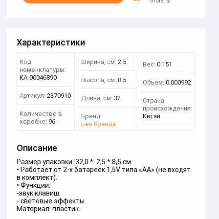
оплаты
Характеристики
Код
Ширина, см:
2.5
Вес:
0.151
номенклатуры:
КА-00046890
Высота, см:
8.5
Объем:
0.000992
Артикул:
2370910
Длина, см:
32
Страна
происхождения:
Количество в
Бренд:
Китай
коробке:
96
Без бренда
Описание
Размер упаковки: 32,0 * 2,5 * 8,5 см
• Работает от 2-х батареек 1,5V типа «АА» (не входят
в комплект).
• Функции:
-звук клавиш.
- световые эффекты.
Материал: пластик.