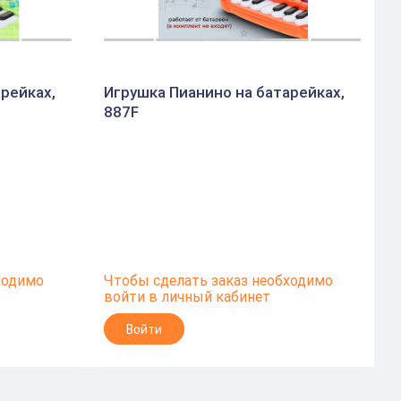
рейках,
Игрушка Пианино на батарейках,
И
887F
ходимо
Чтобы сделать заказ необходимо
Ч
войти в личный кабинет
в
Войти