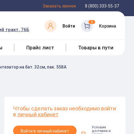
Заказать звонок
8 (800) 333-55-37
0
Войти
Корзина
й тракт, 76Б
ы
Прайс лист
Товары в пути
нтезатор на бат. 32см, пак. 558A
Чтобы сделать заказ необходимо войти
в
личный кабинет
Условия
Войти в личный кабинет
доставки и